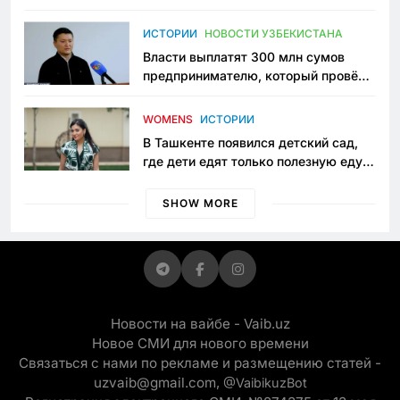
исчезло ещё одно общественное
пространство
ИСТОРИИ
НОВОСТИ УЗБЕКИСТАНА
Власти выплатят 300 млн сумов
предпринимателю, который провёл
пять лет в тюрьме по незаконному
приговору
WOMENS
ИСТОРИИ
В Ташкенте появился детский сад,
где дети едят только полезную еду.
Его открыла мама, которая устала
просить «кашу без сахара»
SHOW MORE
Новости на вайбе - Vaib.uz
Новое СМИ для нового времени
Связаться с нами по рекламе и размещению статей -
uzvaib@gmail.com,
@VaibikuzBot