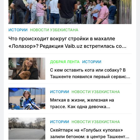
ИСТОРИИ
НОВОСТИ УЗБЕКИСТАНА
Что происходит вокруг стройки в махалле
«Лолазор»? Редакция Vaib.uz встретилась со
всеми сторонами конфликта
ДОБРАЯ ЛЕНТА
ИСТОРИИ
С кем оставить кота или собаку? В
Ташкенте появился первый сервис
зоонянь
ИСТОРИИ
НОВОСТИ УЗБЕКИСТАНА
Мягкая в жизни, железная на
трассе. Как одна девочка
переписывает автоспорт в
Узбекистане
ИСТОРИИ
НОВОСТИ УЗБЕКИСТАНА
Скейтпарк на «Голубых куполах»
залили бетоном: в центре Ташкента