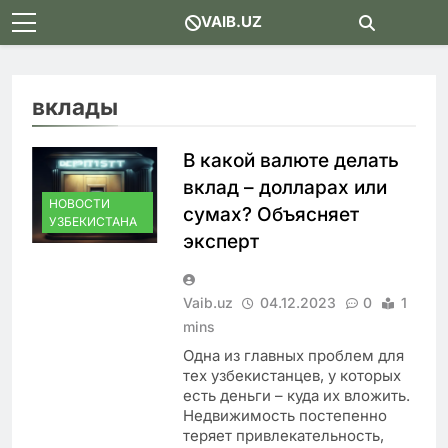
Skip
VAIB.UZ
to
content
вклады
В какой валюте делать
вклад – долларах или
НОВОСТИ
сумах? Объясняет
УЗБЕКИСТАНА
эксперт
Vaib.uz
04.12.2023
0
1
mins
Одна из главных проблем для
тех узбекистанцев, у которых
есть деньги – куда их вложить.
Недвижимость постепенно
теряет привлекательность,