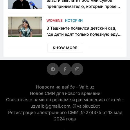
Власти выплатят 300 млн сумов
предпринимателю, который провёл
пять лет в тюрьме по незаконному
приговору
WOMENS
ИСТОРИИ
В Ташкенте появился детский сад,
где дети едят только полезную еду.
Его открыла мама, которая устала
просить «кашу без сахара»
SHOW MORE
Новости на вайбе - Vaib.uz
Новое СМИ для нового времени
Связаться с нами по рекламе и размещению статей -
uzvaib@gmail.com,
@VaibikuzBot
Регистрация электронного СМИ: №274375 от 13 мая
2024 года