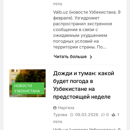
mins
Vaib.uz (новости Узбекистана. 9
февраля). Узгидромет
распространил экстренное
сообщение в связи с
ожидаемым ухудшением
погодных условий на
территории страны. По…
Читать больше
Дожди и туман: какой
будет погода в
НОВОСТИ
Узбекистане на
УЗБЕКИСТАНА
предстоящей неделе
Наргиза
Турова
09.02.2026
0
1
mins
Vaib.uz (новости Узбекистана. 9