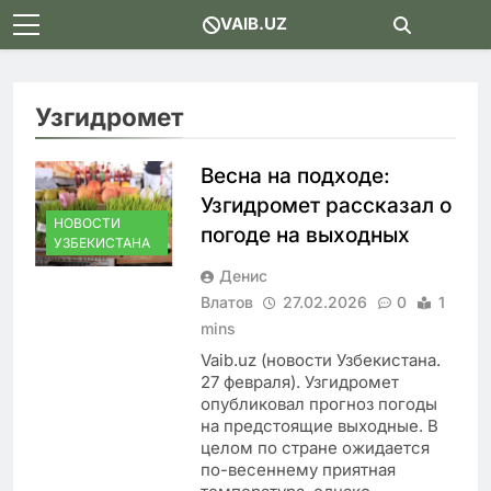
Skip
VAIB.UZ
to
content
Узгидромет
Весна на подходе:
Узгидромет рассказал о
НОВОСТИ
погоде на выходных
УЗБЕКИСТАНА
Денис
Влатов
27.02.2026
0
1
mins
Vaib.uz (новости Узбекистана.
27 февраля). Узгидромет
опубликовал прогноз погоды
на предстоящие выходные. В
целом по стране ожидается
по-весеннему приятная