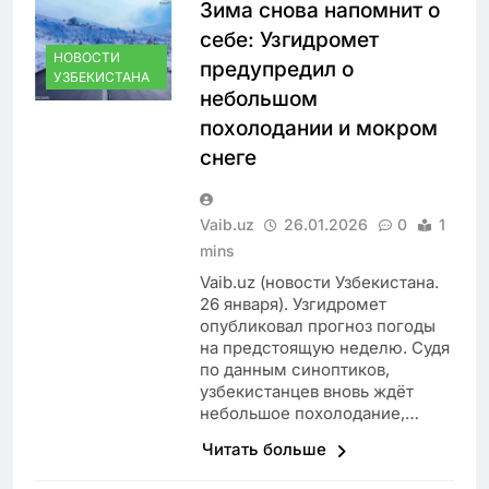
Зима снова напомнит о
себе: Узгидромет
НОВОСТИ
предупредил о
УЗБЕКИСТАНА
небольшом
похолодании и мокром
снеге
Vaib.uz
26.01.2026
0
1
mins
Vaib.uz (новости Узбекистана.
26 января). Узгидромет
опубликовал прогноз погоды
на предстоящую неделю. Судя
по данным синоптиков,
узбекистанцев вновь ждёт
небольшое похолодание,…
Читать больше