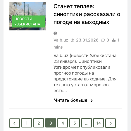
Станет теплее:
синоптики рассказали о
НОВОСТИ
погоде на выходных
УЗБЕКИСТАНА
Vaib.uz
23.01.2026
0
1
mins
Vaib.uz (новости Узбекистана.
23 января). Синоптики
Узгидромет опубликовали
прогноз погоды на
предстоящие выходные. Для
тех, кто устал от морозов,
есть…
Читать больше
1
2
3
4
5
…
14