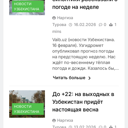
НОВОСТИ
погоде на неделе
УЗБЕКИСТАНА
Наргиза
Турова
16.02.2026
0
1
mins
Vaib.uz (новости Узбекистана.
16 февраля). Узгидромет
опубликовал прогноз погоды
на предстоящую неделю. Нас
ждёт по-весеннему тёплая
погода и дожди. Казалось бы,…
Читать больше
До +22: на выходных в
Узбекистан придёт
НОВОСТИ
настоящая весна
УЗБЕКИСТАНА
Наргиза
Турова
13.02.2026
0
1