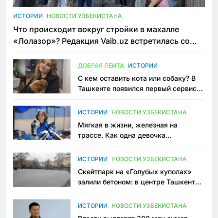
ИСТОРИИ
НОВОСТИ УЗБЕКИСТАНА
Что происходит вокруг стройки в махалле
«Лолазор»? Редакция Vaib.uz встретилась со
всеми сторонами конфликта
ДОБРАЯ ЛЕНТА
ИСТОРИИ
С кем оставить кота или собаку? В
Ташкенте появился первый сервис
зоонянь
ИСТОРИИ
НОВОСТИ УЗБЕКИСТАНА
Мягкая в жизни, железная на
трассе. Как одна девочка
переписывает автоспорт в
Узбекистане
ИСТОРИИ
НОВОСТИ УЗБЕКИСТАНА
Скейтпарк на «Голубых куполах»
залили бетоном: в центре Ташкента
исчезло ещё одно общественное
пространство
ИСТОРИИ
НОВОСТИ УЗБЕКИСТАНА