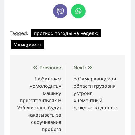
Tagged:
прогноз погоды на неделю
Узгидромет
Навигация
Previous:
Next:
по
Любителям
В Самаркандской
«омолодить»
области грузовик
записям
машину
устроил
приготовиться? В
«цементный
Узбекистане будут
дождь» на дороге
наказывать за
скручивание
пробега