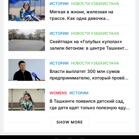
ИСТОРИИ
НОВОСТИ УЗБЕКИСТАНА
Мягкая в жизни, железная на
трассе. Как одна девочка
переписывает автоспорт в
Узбекистане
ИСТОРИИ
НОВОСТИ УЗБЕКИСТАНА
Скейтпарк на «Голубых куполах»
залили бетоном: в центре Ташкента
исчезло ещё одно общественное
пространство
ИСТОРИИ
НОВОСТИ УЗБЕКИСТАНА
Власти выплатят 300 млн сумов
предпринимателю, который провёл
пять лет в тюрьме по незаконному
приговору
WOMENS
ИСТОРИИ
В Ташкенте появился детский сад,
где дети едят только полезную еду.
Его открыла мама, которая устала
просить «кашу без сахара»
SHOW MORE