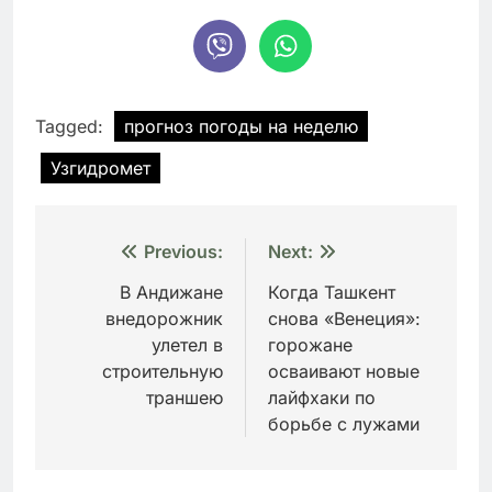
Tagged:
прогноз погоды на неделю
Узгидромет
Навигация
Previous:
Next:
по
В Андижане
Когда Ташкент
внедорожник
снова «Венеция»:
записям
улетел в
горожане
строительную
осваивают новые
траншею
лайфхаки по
борьбе с лужами