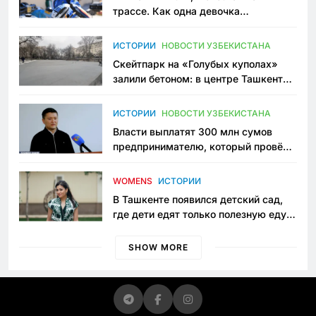
трассе. Как одна девочка
переписывает автоспорт в
Узбекистане
ИСТОРИИ
НОВОСТИ УЗБЕКИСТАНА
Скейтпарк на «Голубых куполах»
залили бетоном: в центре Ташкента
исчезло ещё одно общественное
пространство
ИСТОРИИ
НОВОСТИ УЗБЕКИСТАНА
Власти выплатят 300 млн сумов
предпринимателю, который провёл
пять лет в тюрьме по незаконному
приговору
WOMENS
ИСТОРИИ
В Ташкенте появился детский сад,
где дети едят только полезную еду.
Его открыла мама, которая устала
просить «кашу без сахара»
SHOW MORE