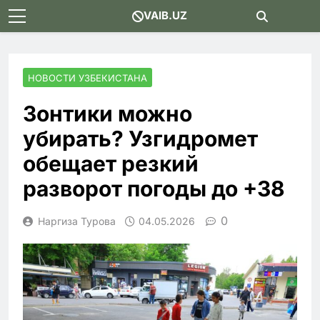
Skip
VAIB.UZ
to
content
НОВОСТИ УЗБЕКИСТАНА
Зонтики можно
убирать? Узгидромет
обещает резкий
разворот погоды до +38
0
Наргиза Турова
04.05.2026