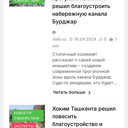
УЗБЕКИСТАНА
решил благоустроить
набережную канала
Бурджар
Vaib.uz
18.04.2024
0
1
min
Столичный хокимият
рассказал о своей новой
инициативе – создании
современной прогулочной
зоны вдоль канала Бурджар.
Судя по рендерам, это будет…
Читать больше
Хоким Ташкента решил
НОВОСТИ
повесить
УЗБЕКИСТАНА
благоустройство и
ЭКСПЕРТЫ