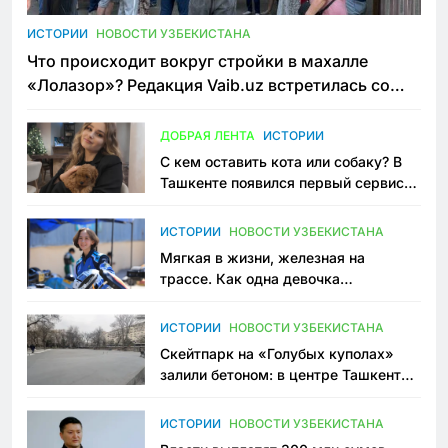
ИСТОРИИ
НОВОСТИ УЗБЕКИСТАНА
Что происходит вокруг стройки в махалле
«Лолазор»? Редакция Vaib.uz встретилась со
всеми сторонами конфликта
ДОБРАЯ ЛЕНТА
ИСТОРИИ
С кем оставить кота или собаку? В
Ташкенте появился первый сервис
зоонянь
ИСТОРИИ
НОВОСТИ УЗБЕКИСТАНА
Мягкая в жизни, железная на
трассе. Как одна девочка
переписывает автоспорт в
Узбекистане
ИСТОРИИ
НОВОСТИ УЗБЕКИСТАНА
Скейтпарк на «Голубых куполах»
залили бетоном: в центре Ташкента
исчезло ещё одно общественное
пространство
ИСТОРИИ
НОВОСТИ УЗБЕКИСТАНА