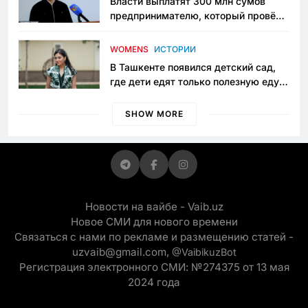
Власти выплатят 300 млн сумов
предпринимателю, который провёл
пять лет в тюрьме по незаконному
приговору
WOMENS
ИСТОРИИ
В Ташкенте появился детский сад,
где дети едят только полезную еду.
Его открыла мама, которая устала
просить «кашу без сахара»
SHOW MORE
Новости на вайбе - Vaib.uz
Новое СМИ для нового времени
Связаться с нами по рекламе и размещению статей -
uzvaib@gmail.com,
@VaibikuzBot
Регистрация электронного СМИ: №274375 от 13 мая
2024 года