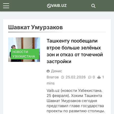
Skip
VAIB.UZ
to
content
Шавкат Умурзаков
Ташкенту пообещали
втрое больше зелёных
НОВОСТИ
зон и отказ от точечной
УЗБЕКИСТАНА
застройки
Денис
Влатов
25.02.2026
0
1
mins
Vaib.uz (новости Узбекистана.
25 февраля). Хоким Ташкента
Шавкат Умурзаков сегодня
представил главе государства
проекты по развитию столицы.