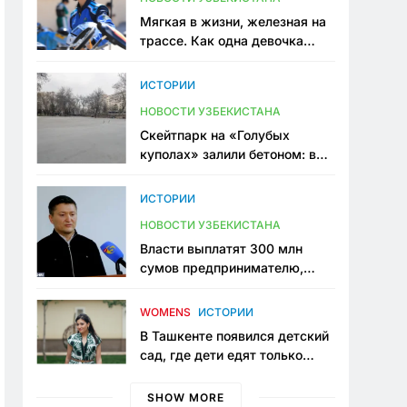
Мягкая в жизни, железная на
трассе. Как одна девочка
переписывает автоспорт в
Узбекистане
ИСТОРИИ
НОВОСТИ УЗБЕКИСТАНА
Скейтпарк на «Голубых
куполах» залили бетоном: в
центре Ташкента исчезло ещё
одно общественное
ИСТОРИИ
пространство
НОВОСТИ УЗБЕКИСТАНА
Власти выплатят 300 млн
сумов предпринимателю,
который провёл пять лет в
тюрьме по незаконному
WOMENS
ИСТОРИИ
приговору
В Ташкенте появился детский
сад, где дети едят только
полезную еду. Его открыла
мама, которая устала просить
SHOW MORE