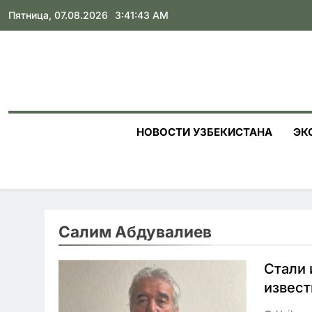
Skip
Пятница, 07.08.2026
3:41:44 AM
to
content
НОВОСТИ УЗБЕКИСТАНА
ЭК
Салим Абдувалиев
Стали 
извест