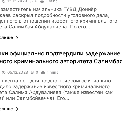
12.12.2023
0
1 mins
заместитель начальника ГУВД Дониёр
аев раскрыл подробности уголовного дела,
енного в отношении известного криминального
ета Салимбая Абдувалиева. По его…
больше
ики официально подтвердили задержание
ного криминального авторитета Салимбая
05.12.2023
0
1 mins
шкента сегодня поздно вечером официально
дило задержание известного криминального
ета Салима Абдувалиева (также известен как
й или Салмбойвачча). Его…
больше