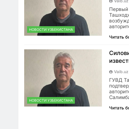
Vaib.uz
Первый 
Ташходж
возбужд
авторит
НОВОСТИ УЗБЕКИСТАНА
Читать 
Силов
извест
Vaib.uz
ГУВД Та
подтвер
авторит
Салимба
НОВОСТИ УЗБЕКИСТАНА
Читать 