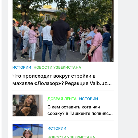
ИСТОРИИ
НОВОСТИ УЗБЕКИСТАНА
Что происходит вокруг стройки в
махалле «Лолазор»? Редакция Vaib.uz
встретилась со всеми сторонами
конфликта
ДОБРАЯ ЛЕНТА
ИСТОРИИ
С кем оставить кота или
собаку? В Ташкенте появился
первый сервис зоонянь
ИСТОРИИ
НОВОСТИ УЗБЕКИСТАНА