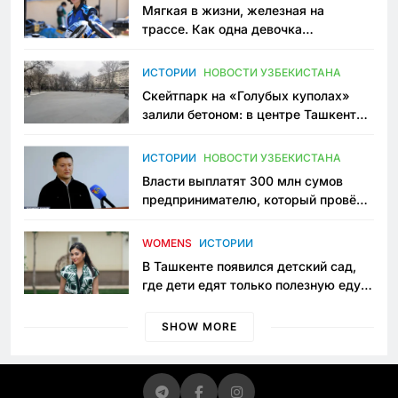
Мягкая в жизни, железная на
трассе. Как одна девочка
переписывает автоспорт в
Узбекистане
ИСТОРИИ
НОВОСТИ УЗБЕКИСТАНА
Скейтпарк на «Голубых куполах»
залили бетоном: в центре Ташкента
исчезло ещё одно общественное
пространство
ИСТОРИИ
НОВОСТИ УЗБЕКИСТАНА
Власти выплатят 300 млн сумов
предпринимателю, который провёл
пять лет в тюрьме по незаконному
приговору
WOMENS
ИСТОРИИ
В Ташкенте появился детский сад,
где дети едят только полезную еду.
Его открыла мама, которая устала
просить «кашу без сахара»
SHOW MORE