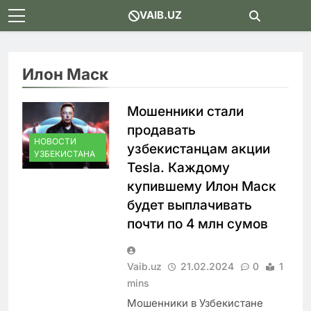
Skip
VAIB.UZ
to
content
Илон Маск
Мошенники стали
продавать
НОВОСТИ
узбекистанцам акции
УЗБЕКИСТАНА
Tesla. Каждому
купившему Илон Маск
будет выплачивать
почти по 4 млн сумов
Vaib.uz
21.02.2024
0
1
mins
Мошенники в Узбекистане