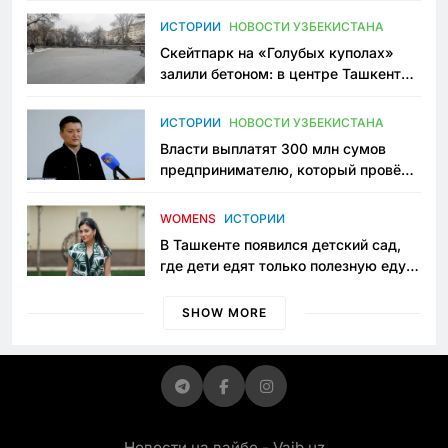
Узбекистане
ИСТОРИИ
НОВОСТИ УЗБЕКИСТАНА
Скейтпарк на «Голубых куполах»
залили бетоном: в центре Ташкента
исчезло ещё одно общественное
пространство
ИСТОРИИ
НОВОСТИ УЗБЕКИСТАНА
Власти выплатят 300 млн сумов
предпринимателю, который провёл
пять лет в тюрьме по незаконному
приговору
WOMENS
ИСТОРИИ
В Ташкенте появился детский сад,
где дети едят только полезную еду.
Его открыла мама, которая устала
просить «кашу без сахара»
SHOW MORE
Новости на вайбе - Vaib.uz