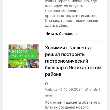
улицы Тараса Шевченко, где
планируется создать
гастрономическое
пространство, затягиваются.
Сначала проект планировали
сдать к Дню…
Читать больше
Хокимият Ташкента
НОВОСТИ
решил построить
УЗБЕКИСТАНА
гастрономический
ТУРИЗМ
бульвар в Янгихаётском
районе
Vaib.uz
16.09.2024
0
1
mins
Хокимият Ташкента объявил о
планах создания нового