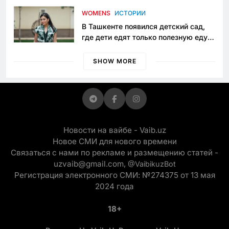
приговору
WOMENS
ИСТОРИИ
В Ташкенте появился детский сад,
где дети едят только полезную еду.
Его открыла мама, которая устала
просить «кашу без сахара»
SHOW MORE
Новости на вайбе - Vaib.uz
Новое СМИ для нового времени
Связаться с нами по рекламе и размещению статей -
uzvaib@gmail.com,
@VaibikuzBot
Регистрация электронного СМИ: №274375 от 13 мая
2024 года
18+