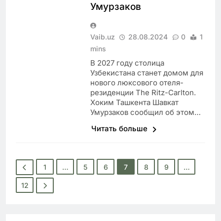
Умурзаков
Vaib.uz
28.08.2024
0
1
mins
В 2027 году столица
Узбекистана станет домом для
нового люксового отеля-
резиденции The Ritz-Carlton.
Хоким Ташкента Шавкат
Умурзаков сообщил об этом…
Читать больше
1
…
5
6
7
8
9
…
12