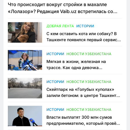
Что происходит вокруг стройки в махалле
«Лолазор»? Редакция Vaib.uz встретилась со
всеми сторонами конфликта
ДОБРАЯ ЛЕНТА
ИСТОРИИ
С кем оставить кота или собаку? В
Ташкенте появился первый сервис
зоонянь
ИСТОРИИ
НОВОСТИ УЗБЕКИСТАНА
Мягкая в жизни, железная на
трассе. Как одна девочка
переписывает автоспорт в
Узбекистане
ИСТОРИИ
НОВОСТИ УЗБЕКИСТАНА
Скейтпарк на «Голубых куполах»
залили бетоном: в центре Ташкента
исчезло ещё одно общественное
пространство
ИСТОРИИ
НОВОСТИ УЗБЕКИСТАНА
Власти выплатят 300 млн сумов
предпринимателю, который провёл
пять лет в тюрьме по незаконному