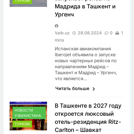
ТУРИЗМ
Мадрида в Ташкент и
Ургенч
Vaib.uz
28.08.2024
0
1
mins
Испанская авиакомпания
Iberojet объявила о запуске
новых чартерных рейсов по
направлениям Мадрид –
Ташкент и Мадрид – Ургенч,
что является…
Читать больше
В Ташкенте в 2027 году
НОВОСТИ
откроется люксовый
УЗБЕКИСТАНА
отель-резиденция Ritz-
ТУРИЗМ
Carlton – Шавкат