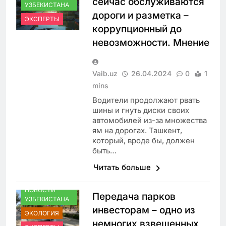
сейчас обслуживаются
УЗБЕКИСТАНА
дороги и разметка –
ЭКСПЕРТЫ
коррупционный до
невозможности. Мнение
Vaib.uz
26.04.2024
0
1
mins
Водители продолжают рвать
шины и гнуть диски своих
автомобилей из-за множества
ям на дорогах. Ташкент,
который, вроде бы, должен
быть…
Читать больше
НОВОСТИ
Передача парков
УЗБЕКИСТАНА
инвесторам – одно из
ЭКОЛОГИЯ
немногих взвешенных