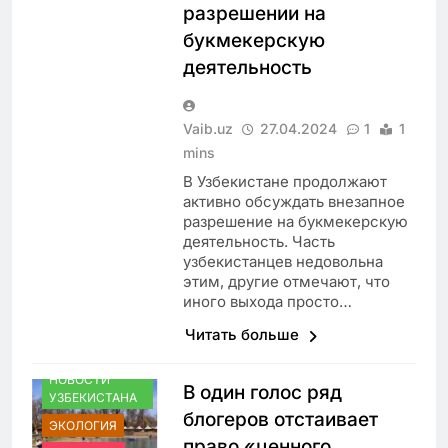
разрешении на
букмекерскую
деятельность
Vaib.uz
27.04.2024
1
1
mins
В Узбекистане продолжают
активно обсуждать внезапное
разрешение на букмекерскую
деятельность. Часть
узбекистанцев недовольна
этим, другие отмечают, что
иного выхода просто…
Читать больше
НОВОСТИ
В один голос ряд
УЗБЕКИСТАНА
блогеров отстаивает
ЭКОЛОГИЯ
право «ценного