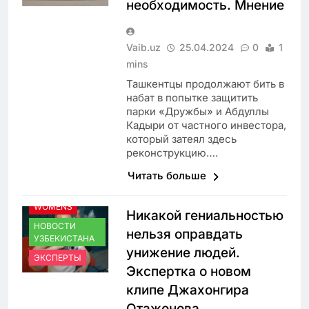
необходимость. Мнение
Vaib.uz
25.04.2024
0
1
mins
Ташкентцы продолжают бить в
набат в попытке защитить
парки «Дружбы» и Абдуллы
Кадыри от частного инвестора,
который затеял здесь
реконструкцию….
Читать больше
WOMENS
Никакой гениальностью
НОВОСТИ
нельзя оправдать
УЗБЕКИСТАНА
унижение людей.
ЭКСПЕРТЫ
Экспертка о новом
клипе Джахонгира
Отажонова