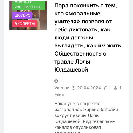
НОВОСТИ
Пора покончить с тем,
УЗБЕКИСТАНА
что «моральные
ШОУБИЗ
учителя» позволяют
ЭКСПЕРТЫ
себе диктовать, как
люди должны
выглядеть, как им жить.
Общественность о
травле Лолы
Юлдашевой
Vaib.uz
20.04.2024
1
1
mins
Накануне в соцсетях
разгорелись жаркие баталии
вокруг певицы Лолы
Юлдашевой. Ряд телеграм-
каналов опубликовал