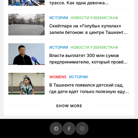
трассе. Как одна девочка
переписывает автоспорт в
Узбекистане
ИСТОРИИ
НОВОСТИ УЗБЕКИСТАНА
Скейтпарк на «Голубых куполах»
залили бетоном: в центре Ташкента
исчезло ещё одно общественное
пространство
ИСТОРИИ
НОВОСТИ УЗБЕКИСТАНА
Власти выплатят 300 млн сумов
предпринимателю, который провёл
пять лет в тюрьме по незаконному
приговору
WOMENS
ИСТОРИИ
В Ташкенте появился детский сад,
где дети едят только полезную еду.
Его открыла мама, которая устала
просить «кашу без сахара»
SHOW MORE