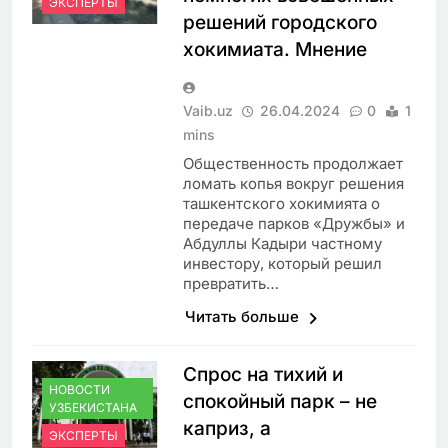
ЭКСПЕРТЫ
решений городского
хокимиата. Мнение
Vaib.uz
26.04.2024
0
1
mins
Общественность продолжает
ломать копья вокруг решения
ташкентского хокимията о
передаче парков «Дружбы» и
Абдуллы Кадыри частному
инвестору, который решил
превратить…
Читать больше
Спрос на тихий и
НОВОСТИ
спокойный парк – не
УЗБЕКИСТАНА
каприз, а
ЭКСПЕРТЫ