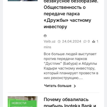
безвкусное безобразие.
Общественность о
передаче парка
«Дружбы» частному
инвестору
Vaib.uz
24.04.2024
0
1
mins
Все больше людей выступает
против передачи парков
“Дустлик” (Бабура) и Абдуллы
Кадыри частному инвестору,
который планирует провести в
них реконструкцию….
Читать больше
Почему обвалилась
НОВОСТИ
прибыль Ipoteka Bank и