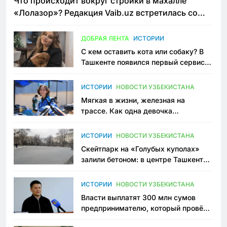
Что происходит вокруг стройки в махалле
«Лолазор»? Редакция Vaib.uz встретилась со
всеми сторонами конфликта
ДОБРАЯ ЛЕНТА
ИСТОРИИ
С кем оставить кота или собаку? В
Ташкенте появился первый сервис
зоонянь
ИСТОРИИ
НОВОСТИ УЗБЕКИСТАНА
Мягкая в жизни, железная на
трассе. Как одна девочка
переписывает автоспорт в
Узбекистане
ИСТОРИИ
НОВОСТИ УЗБЕКИСТАНА
Скейтпарк на «Голубых куполах»
залили бетоном: в центре Ташкента
исчезло ещё одно общественное
пространство
ИСТОРИИ
НОВОСТИ УЗБЕКИСТАНА
Власти выплатят 300 млн сумов
предпринимателю, который провёл
пять лет в тюрьме по незаконному