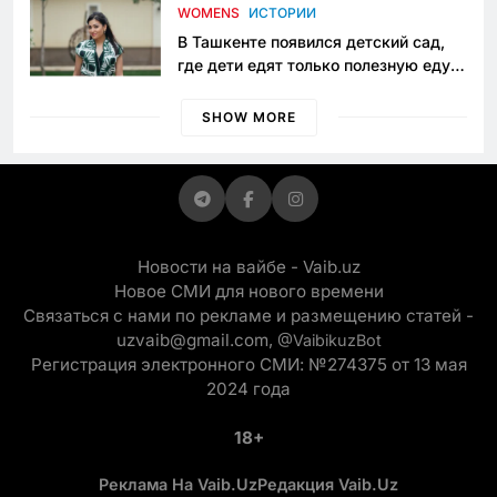
приговору
WOMENS
ИСТОРИИ
В Ташкенте появился детский сад,
где дети едят только полезную еду.
Его открыла мама, которая устала
просить «кашу без сахара»
SHOW MORE
Новости на вайбе - Vaib.uz
Новое СМИ для нового времени
Связаться с нами по рекламе и размещению статей -
uzvaib@gmail.com,
@VaibikuzBot
Регистрация электронного СМИ: №274375 от 13 мая
2024 года
18+
Реклама На Vaib.uz
Редакция Vaib.uz