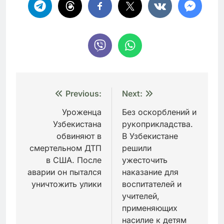
Навигация
Previous:
Next:
по
Уроженца
Без оскорблений и
Узбекистана
рукоприкладства.
записям
обвиняют в
В Узбекистане
смертельном ДТП
решили
в США. После
ужесточить
аварии он пытался
наказание для
уничтожить улики
воспитателей и
учителей,
применяющих
насилие к детям