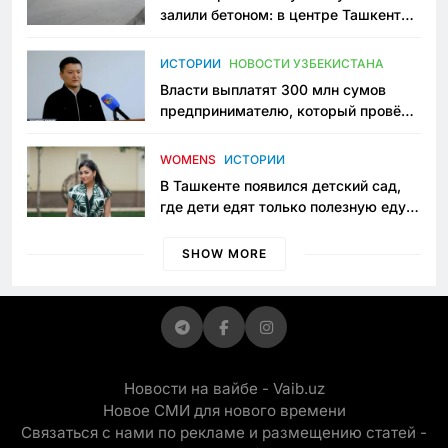
залили бетоном: в центре Ташкента
исчезло ещё одно общественное
пространство
ИСТОРИИ
НОВОСТИ УЗБЕКИСТАНА
Власти выплатят 300 млн сумов
предпринимателю, который провёл
пять лет в тюрьме по незаконному
приговору
WOMENS
ИСТОРИИ
В Ташкенте появился детский сад,
где дети едят только полезную еду.
Его открыла мама, которая устала
просить «кашу без сахара»
SHOW MORE
Новости на вайбе - Vaib.uz
Новое СМИ для нового времени
Связаться с нами по рекламе и размещению статей -