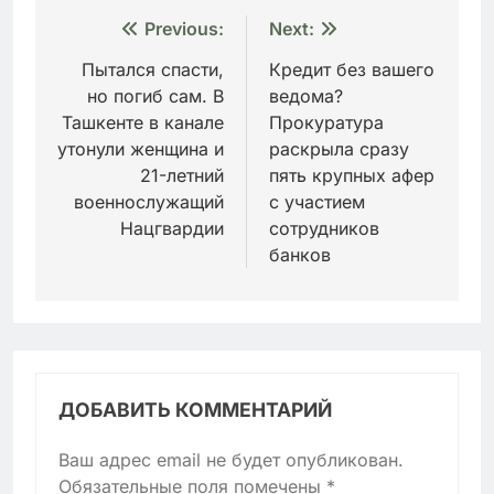
Навигация
Previous:
Next:
по
Пытался спасти,
Кредит без вашего
но погиб сам. В
ведома?
записям
Ташкенте в канале
Прокуратура
утонули женщина и
раскрыла сразу
21-летний
пять крупных афер
военнослужащий
с участием
Нацгвардии
сотрудников
банков
ДОБАВИТЬ КОММЕНТАРИЙ
Ваш адрес email не будет опубликован.
Обязательные поля помечены
*