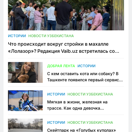
ИСТОРИИ
НОВОСТИ УЗБЕКИСТАНА
Что происходит вокруг стройки в махалле
«Лолазор»? Редакция Vaib.uz встретилась со
всеми сторонами конфликта
ДОБРАЯ ЛЕНТА
ИСТОРИИ
С кем оставить кота или собаку? В
Ташкенте появился первый сервис
зоонянь
ИСТОРИИ
НОВОСТИ УЗБЕКИСТАНА
Мягкая в жизни, железная на
трассе. Как одна девочка
переписывает автоспорт в
Узбекистане
ИСТОРИИ
НОВОСТИ УЗБЕКИСТАНА
Скейтпарк на «Голубых куполах»