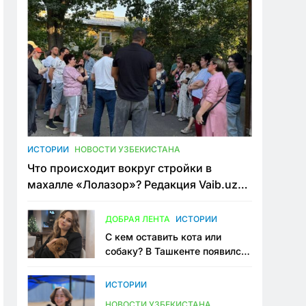
ИСТОРИИ
НОВОСТИ УЗБЕКИСТАНА
Что происходит вокруг стройки в
махалле «Лолазор»? Редакция Vaib.uz
встретилась со всеми сторонами
конфликта
ДОБРАЯ ЛЕНТА
ИСТОРИИ
С кем оставить кота или
собаку? В Ташкенте появился
первый сервис зоонянь
ИСТОРИИ
НОВОСТИ УЗБЕКИСТАНА