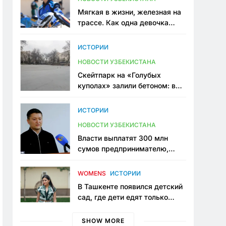
Мягкая в жизни, железная на
трассе. Как одна девочка
переписывает автоспорт в
Узбекистане
ИСТОРИИ
НОВОСТИ УЗБЕКИСТАНА
Скейтпарк на «Голубых
куполах» залили бетоном: в
центре Ташкента исчезло ещё
одно общественное
ИСТОРИИ
пространство
НОВОСТИ УЗБЕКИСТАНА
Власти выплатят 300 млн
сумов предпринимателю,
который провёл пять лет в
тюрьме по незаконному
WOMENS
ИСТОРИИ
приговору
В Ташкенте появился детский
сад, где дети едят только
полезную еду. Его открыла
мама, которая устала просить
SHOW MORE