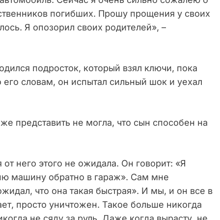
дственников погибших. Прошу прощения у своих
илось. Я опозорил своих родителей», –
одился подросток, который взял ключи, пока
о его словам, он испытал сильный шок и уехал
аже представить не могла, что сын способен на
 от него этого не ожидала. Он говорит: «Я
ню машину обратно в гараж». Сам мне
жидал, что она такая быстрая». И мы, и он все в
ает, просто уничтожен. Такое больше никогда
икогда не сяду за руль. Даже когда вырасту, не