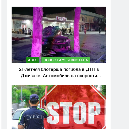
о резком ужесточении наказаний для
нарушителей ПДД
АВТО
НОВОСТИ УЗБЕКИСТАНА
21-летняя блогерша погибла в ДТП в
Джизаке. Автомобиль на скорости
врезался в дерево