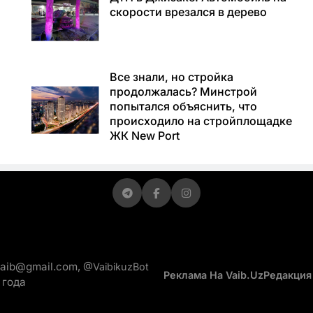
скорости врезался в дерево
а
Все знали, но стройка
продолжалась? Минстрой
попытался объяснить, что
происходило на стройплощадке
ЖК New Port
vaib@gmail.com,
@VaibikuzBot
Реклама На Vaib.uz
Редакция
 года