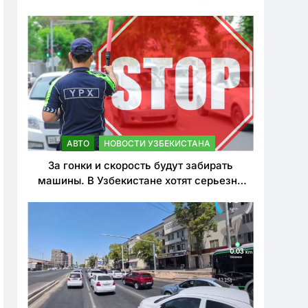
врезался в дерево
АВТО
НОВОСТИ УЗБЕКИСТАНА
За гонки и скорость будут забирать
машины. В Узбекистане хотят серьезно
ужесточить наказания для лихачей