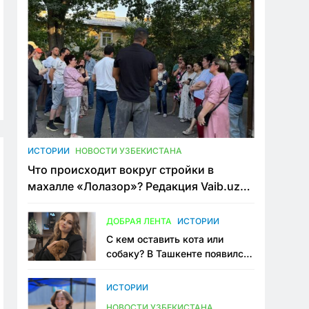
ИСТОРИИ
НОВОСТИ УЗБЕКИСТАНА
Что происходит вокруг стройки в
махалле «Лолазор»? Редакция Vaib.uz
встретилась со всеми сторонами
конфликта
ДОБРАЯ ЛЕНТА
ИСТОРИИ
С кем оставить кота или
собаку? В Ташкенте появился
первый сервис зоонянь
ИСТОРИИ
НОВОСТИ УЗБЕКИСТАНА