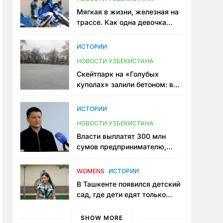
Мягкая в жизни, железная на
трассе. Как одна девочка
переписывает автоспорт в
Узбекистане
ИСТОРИИ
НОВОСТИ УЗБЕКИСТАНА
Скейтпарк на «Голубых
куполах» залили бетоном: в
центре Ташкента исчезло ещё
одно общественное
ИСТОРИИ
пространство
НОВОСТИ УЗБЕКИСТАНА
Власти выплатят 300 млн
сумов предпринимателю,
который провёл пять лет в
тюрьме по незаконному
WOMENS
ИСТОРИИ
приговору
В Ташкенте появился детский
сад, где дети едят только
полезную еду. Его открыла
мама, которая устала просить
SHOW MORE