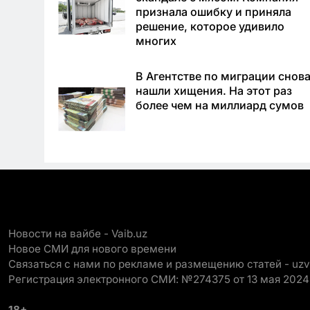
признала ошибку и приняла
решение, которое удивило
многих
В Агентстве по миграции снов
нашли хищения. На этот раз
более чем на миллиард сумов
Новости на вайбе - Vaib.uz
Новое СМИ для нового времени
Связаться с нами по рекламе и размещению статей - uz
Регистрация электронного СМИ: №274375 от 13 мая 2024
18+