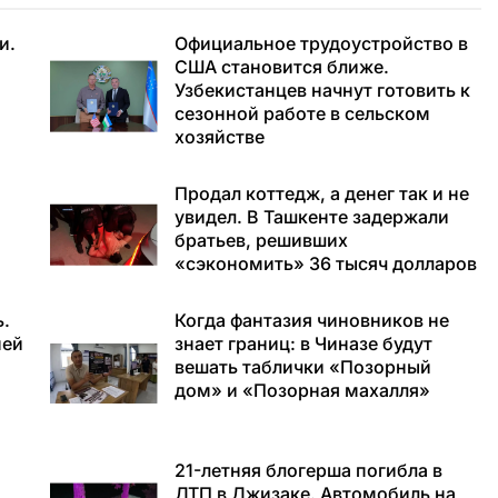
и.
Официальное трудоустройство в
США становится ближе.
Узбекистанцев начнут готовить к
сезонной работе в сельском
хозяйстве
Продал коттедж, а денег так и не
увидел. В Ташкенте задержали
братьев, решивших
«сэкономить» 36 тысяч долларов
ь.
Когда фантазия чиновников не
ней
знает границ: в Чиназе будут
вешать таблички «Позорный
дом» и «Позорная махалля»
21-летняя блогерша погибла в
ДТП в Джизаке. Автомобиль на