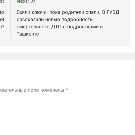
s:
Next:
to
Взяли ключи, пока родители спали. В ГУВД
et
рассказали новые подробности
н?
смертельного ДТП с подростками в
Ташкенте
язательные поля помечены
*