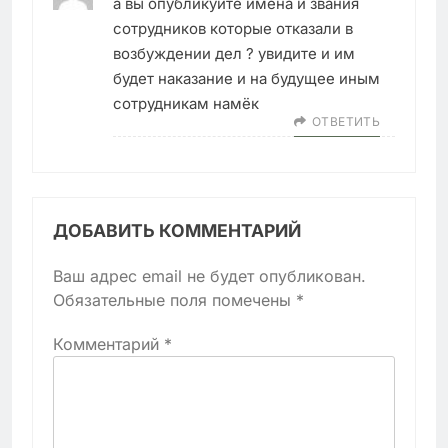
а вы опубликуйте имена и звания
сотрудников которые отказали в
возбуждении дел ? увидите и им
будет наказание и на будущее иным
сотрудникам намёк
ОТВЕТИТЬ
ДОБАВИТЬ КОММЕНТАРИЙ
Ваш адрес email не будет опубликован.
Обязательные поля помечены
*
Комментарий
*