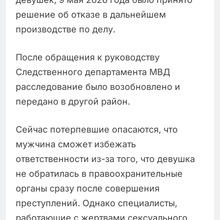
решение об отказе в дальнейшем
производстве по делу.
После обращения к руководству
Следственного департамента МВД
расследование было возобновлено и
передано в другой район.
Сейчас потерпевшие опасаются, что
мужчина сможет избежать
ответственности из-за того, что девушка
не обратилась в правоохранительные
органы сразу после совершения
преступлений. Однако специалисты,
работающие с жертвами сексуального