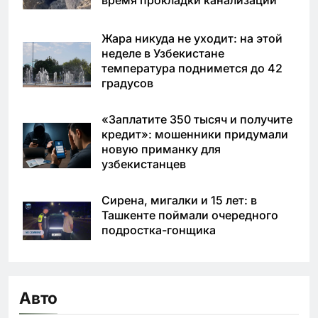
Жара никуда не уходит: на этой
неделе в Узбекистане
температура поднимется до 42
градусов
«Заплатите 350 тысяч и получите
кредит»: мошенники придумали
новую приманку для
узбекистанцев
Сирена, мигалки и 15 лет: в
Ташкенте поймали очередного
подростка-гонщика
Авто