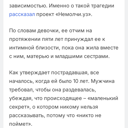
зависимостью. Именно о такой трагедии
рассказал
проект «Немолчи.уз».
По словам девочки, ее отчим на
протяжении пяти лет принуждал ее к
интимной близости, пока она жила вместе
с ним, матерью и младшими сестрами.
Как утверждает пострадавшая, все
началось, когда ей было 10 лет. Мужчина
требовал, чтобы она раздевалась,
убеждая, что происходящее – «маленький
секрет», о котором никому нельзя
рассказывать, потому что «никто не
поймет».