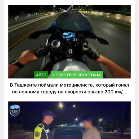
АВТО
НОВОСТИ УЗБЕКИСТАНА
В Ташкенте поймали мотоциклиста, который гонял
по ночному городу на скорости свыше 200 км/ч.
Теперь он обещает больше так не делать