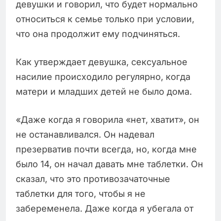
девушки и говорил, что будет нормально
относиться к семье только при условии,
что она продолжит ему подчиняться.
Как утверждает девушка, сексуальное
насилие происходило регулярно, когда
матери и младших детей не было дома.
«Даже когда я говорила «нет, хватит», он
не останавливался. Он надевал
презерватив почти всегда, но, когда мне
было 14, он начал давать мне таблетки. Он
сказал, что это противозачаточные
таблетки для того, чтобы я не
забеременела. Даже когда я убегала от