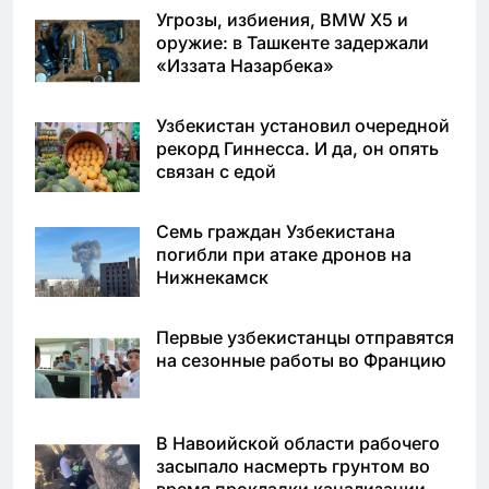
Угрозы, избиения, BMW X5 и
оружие: в Ташкенте задержали
«Иззата Назарбека»
Узбекистан установил очередной
рекорд Гиннесса. И да, он опять
связан с едой
Семь граждан Узбекистана
погибли при атаке дронов на
Нижнекамск
Первые узбекистанцы отправятся
на сезонные работы во Францию
В Навоийской области рабочего
засыпало насмерть грунтом во
время прокладки канализации