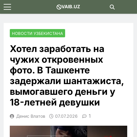
Skip
VAIB.UZ
to
content
НОВОСТИ УЗБЕКИСТАНА
Хотел заработать на
чужих откровенных
фото. В Ташкенте
задержали шантажиста,
вымогавшего деньги у
18-летней девушки
1
Денис Влатов
07.07.2026