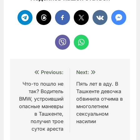
Навигация
Previous:
Next:
по
Что-то пошло не
Пять лет в аду. В
так? Водитель
Ташкенте девочка
записям
BMW, устроивший
обвинила отчима в
опасные маневры
многолетнем
в Ташкенте,
сексуальном
получил трое
насилии
суток ареста