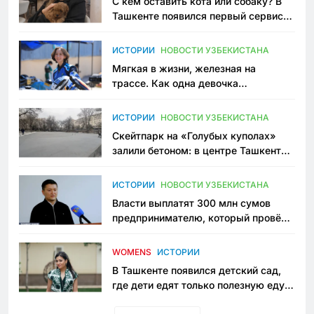
С кем оставить кота или собаку? В
Ташкенте появился первый сервис
зоонянь
ИСТОРИИ
НОВОСТИ УЗБЕКИСТАНА
Мягкая в жизни, железная на
трассе. Как одна девочка
переписывает автоспорт в
Узбекистане
ИСТОРИИ
НОВОСТИ УЗБЕКИСТАНА
Скейтпарк на «Голубых куполах»
залили бетоном: в центре Ташкента
исчезло ещё одно общественное
пространство
ИСТОРИИ
НОВОСТИ УЗБЕКИСТАНА
Власти выплатят 300 млн сумов
предпринимателю, который провёл
пять лет в тюрьме по незаконному
приговору
WOMENS
ИСТОРИИ
В Ташкенте появился детский сад,
где дети едят только полезную еду.
Его открыла мама, которая устала