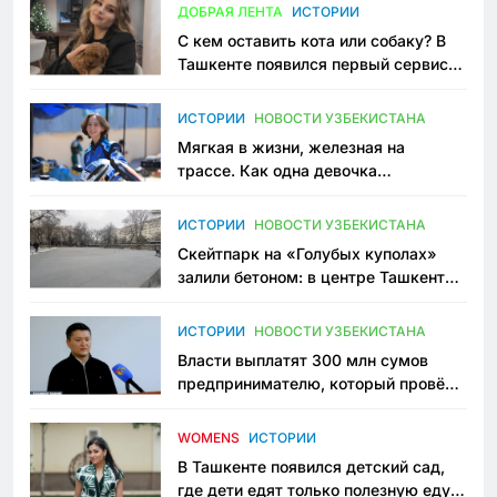
ДОБРАЯ ЛЕНТА
ИСТОРИИ
С кем оставить кота или собаку? В
Ташкенте появился первый сервис
зоонянь
ИСТОРИИ
НОВОСТИ УЗБЕКИСТАНА
Мягкая в жизни, железная на
трассе. Как одна девочка
переписывает автоспорт в
Узбекистане
ИСТОРИИ
НОВОСТИ УЗБЕКИСТАНА
Скейтпарк на «Голубых куполах»
залили бетоном: в центре Ташкента
исчезло ещё одно общественное
пространство
ИСТОРИИ
НОВОСТИ УЗБЕКИСТАНА
Власти выплатят 300 млн сумов
предпринимателю, который провёл
пять лет в тюрьме по незаконному
приговору
WOMENS
ИСТОРИИ
В Ташкенте появился детский сад,
где дети едят только полезную еду.