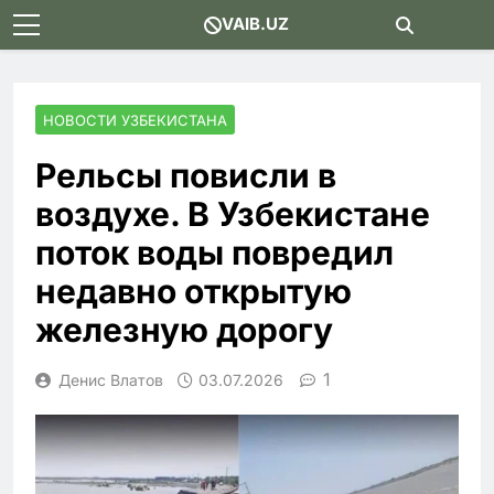
Skip
VAIB.UZ
to
content
НОВОСТИ УЗБЕКИСТАНА
Рельсы повисли в
воздухе. В Узбекистане
поток воды повредил
недавно открытую
железную дорогу
1
Денис Влатов
03.07.2026