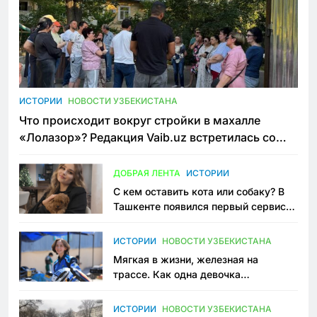
ИСТОРИИ
НОВОСТИ УЗБЕКИСТАНА
Что происходит вокруг стройки в махалле
«Лолазор»? Редакция Vaib.uz встретилась со
всеми сторонами конфликта
ДОБРАЯ ЛЕНТА
ИСТОРИИ
С кем оставить кота или собаку? В
Ташкенте появился первый сервис
зоонянь
ИСТОРИИ
НОВОСТИ УЗБЕКИСТАНА
Мягкая в жизни, железная на
трассе. Как одна девочка
переписывает автоспорт в
Узбекистане
ИСТОРИИ
НОВОСТИ УЗБЕКИСТАНА