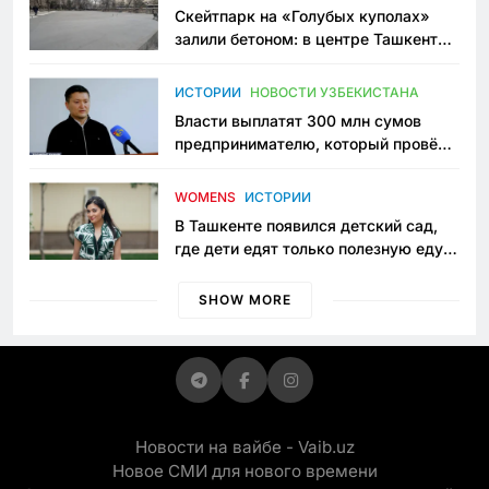
Скейтпарк на «Голубых куполах»
залили бетоном: в центре Ташкента
исчезло ещё одно общественное
пространство
ИСТОРИИ
НОВОСТИ УЗБЕКИСТАНА
Власти выплатят 300 млн сумов
предпринимателю, который провёл
пять лет в тюрьме по незаконному
приговору
WOMENS
ИСТОРИИ
В Ташкенте появился детский сад,
где дети едят только полезную еду.
Его открыла мама, которая устала
просить «кашу без сахара»
SHOW MORE
Новости на вайбе - Vaib.uz
Новое СМИ для нового времени