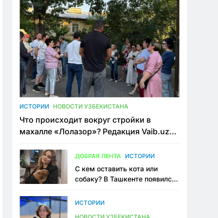
ИСТОРИИ
НОВОСТИ УЗБЕКИСТАНА
Что происходит вокруг стройки в
махалле «Лолазор»? Редакция Vaib.uz
встретилась со всеми сторонами
конфликта
ДОБРАЯ ЛЕНТА
ИСТОРИИ
С кем оставить кота или
собаку? В Ташкенте появился
первый сервис зоонянь
ИСТОРИИ
НОВОСТИ УЗБЕКИСТАНА