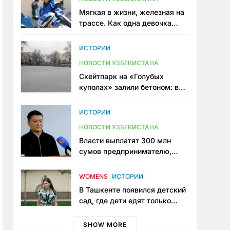
Мягкая в жизни, железная на
трассе. Как одна девочка
переписывает автоспорт в
Узбекистане
ИСТОРИИ
НОВОСТИ УЗБЕКИСТАНА
Скейтпарк на «Голубых
куполах» залили бетоном: в
центре Ташкента исчезло ещё
одно общественное
ИСТОРИИ
пространство
НОВОСТИ УЗБЕКИСТАНА
Власти выплатят 300 млн
сумов предпринимателю,
который провёл пять лет в
тюрьме по незаконному
WOMENS
ИСТОРИИ
приговору
В Ташкенте появился детский
сад, где дети едят только
полезную еду. Его открыла
мама, которая устала просить
SHOW MORE