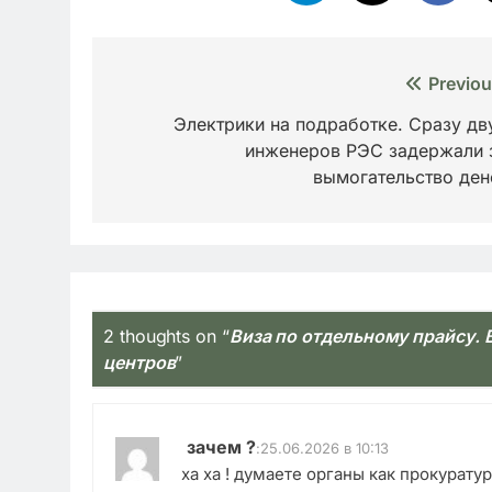
Навигация
Previou
по
Электрики на подработке. Сразу дв
инженеров РЭС задержали 
записям
вымогательство ден
2 thoughts on “
Виза по отдельному прайсу. 
центров
”
зачем ?
:
25.06.2026 в 10:13
ха ха ! думаете органы как прокурату