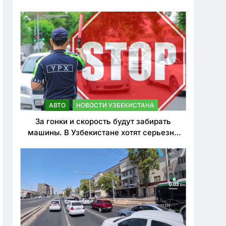
врезался в дерево
АВТО
НОВОСТИ УЗБЕКИСТАНА
За гонки и скорость будут забирать
машины. В Узбекистане хотят серьезно
ужесточить наказания для лихачей