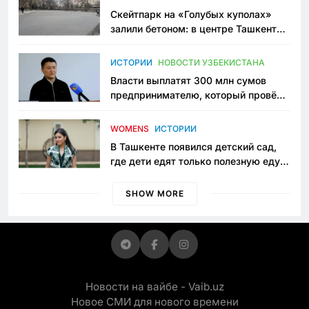
Скейтпарк на «Голубых куполах»
залили бетоном: в центре Ташкента
исчезло ещё одно общественное
пространство
ИСТОРИИ
НОВОСТИ УЗБЕКИСТАНА
Власти выплатят 300 млн сумов
предпринимателю, который провёл
пять лет в тюрьме по незаконному
приговору
WOMENS
ИСТОРИИ
В Ташкенте появился детский сад,
где дети едят только полезную еду.
Его открыла мама, которая устала
просить «кашу без сахара»
SHOW MORE
Новости на вайбе - Vaib.uz
Новое СМИ для нового времени