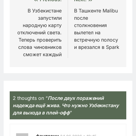
Навигация
по
В Узбекистане
В Ташкенте Malibu
запустили
после
записям
народную карту
столкновения
отключений света.
вылетел на
Теперь проверить
встречную полосу
слова чиновников
и врезался в Spark
сможет каждый
2 thoughts on “
После двух поражений
надежда ещё жива. Что нужно Узбекистану
для выхода в плей-офф
”