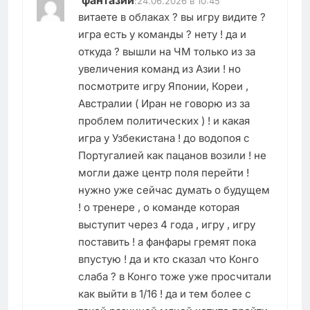
фантазии
:
24.06.2026 в 10:45
витаете в облаках ? вы игру видите ?
игра есть у команды ? нету ! да и
откуда ? вышли на ЧМ только из за
увеличения команд из Азии ! но
посмотрите игру Японии, Кореи ,
Австралии ( Иран не говорю из за
проблем политических ) ! и какая
игра у Узбекистана ! до водопоя с
Португалией как пацанов возили ! не
могли даже центр поля перейти !
нужно уже сейчас думать о будущем
! о тренере , о команде которая
выступит через 4 года , игру , игру
поставить ! а фанфары гремят пока
впустую ! да и кто сказал что Конго
слаба ? в Конго тоже уже просчитали
как выйти в 1/16 ! да и тем более с