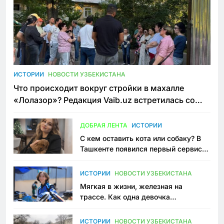
ИСТОРИИ
НОВОСТИ УЗБЕКИСТАНА
Что происходит вокруг стройки в махалле
«Лолазор»? Редакция Vaib.uz встретилась со
всеми сторонами конфликта
ДОБРАЯ ЛЕНТА
ИСТОРИИ
С кем оставить кота или собаку? В
Ташкенте появился первый сервис
зоонянь
ИСТОРИИ
НОВОСТИ УЗБЕКИСТАНА
Мягкая в жизни, железная на
трассе. Как одна девочка
переписывает автоспорт в
Узбекистане
ИСТОРИИ
НОВОСТИ УЗБЕКИСТАНА