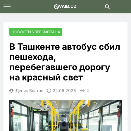
Skip
VAIB.UZ
to
content
НОВОСТИ УЗБЕКИСТАНА
В Ташкенте автобус сбил
пешехода,
перебегавшего дорогу
на красный свет
0
Денис Влатов
22.06.2026