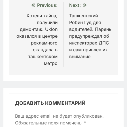
Навигация
Previous:
Next:
по
Хотели хайпа,
Ташкентский
получили
Робин Гуд для
записям
демонтаж. Uklon
водителей. Парень
оказался в центре
предупреждал об
рекламного
инспекторах ДПС
скандала в
и сам привлек их
ташкентском
внимание
метро
ДОБАВИТЬ КОММЕНТАРИЙ
Ваш адрес email не будет опубликован.
Обязательные поля помечены
*