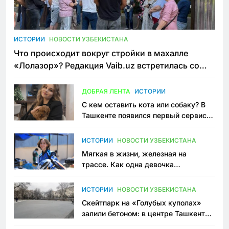
ИСТОРИИ
НОВОСТИ УЗБЕКИСТАНА
Что происходит вокруг стройки в махалле
«Лолазор»? Редакция Vaib.uz встретилась со
всеми сторонами конфликта
ДОБРАЯ ЛЕНТА
ИСТОРИИ
С кем оставить кота или собаку? В
Ташкенте появился первый сервис
зоонянь
ИСТОРИИ
НОВОСТИ УЗБЕКИСТАНА
Мягкая в жизни, железная на
трассе. Как одна девочка
переписывает автоспорт в
Узбекистане
ИСТОРИИ
НОВОСТИ УЗБЕКИСТАНА
Скейтпарк на «Голубых куполах»
залили бетоном: в центре Ташкента
исчезло ещё одно общественное