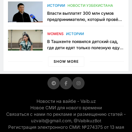
пространство
ИСТОРИИ
НОВОСТИ УЗБЕКИСТАНА
Власти выплатят 300 млн сумов
предпринимателю, который провёл
пять лет в тюрьме по незаконному
приговору
WOMENS
ИСТОРИИ
В Ташкенте появился детский сад,
где дети едят только полезную еду.
Его открыла мама, которая устала
просить «кашу без сахара»
SHOW MORE
Новости на вайбе - Vaib.uz
Новое СМИ для нового времени
Связаться с нами по рекламе и размещению статей -
uzvaib@gmail.com,
@VaibikuzBot
Регистрация электронного СМИ: №274375 от 13 мая