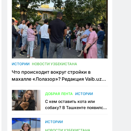
ИСТОРИИ
НОВОСТИ УЗБЕКИСТАНА
Что происходит вокруг стройки в
махалле «Лолазор»? Редакция Vaib.uz
встретилась со всеми сторонами
конфликта
ДОБРАЯ ЛЕНТА
ИСТОРИИ
С кем оставить кота или
собаку? В Ташкенте появился
первый сервис зоонянь
ИСТОРИИ
НОВОСТИ УЗБЕКИСТАНА