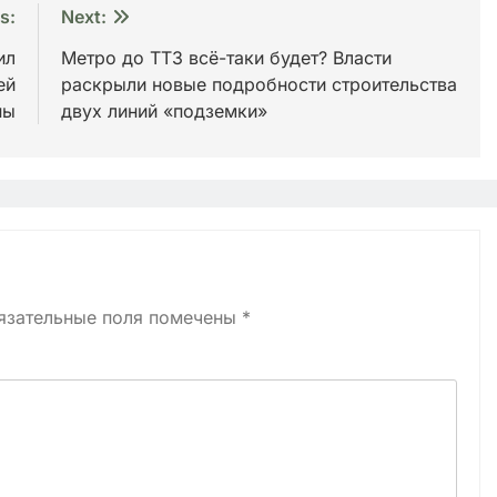
s:
Next:
ил
Метро до ТТЗ всё-таки будет? Власти
ей
раскрыли новые подробности строительства
ны
двух линий «подземки»
язательные поля помечены
*