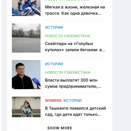
Мягкая в жизни, железная на
трассе. Как одна девочка
переписывает автоспорт в
Узбекистане
ИСТОРИИ
НОВОСТИ УЗБЕКИСТАНА
Скейтпарк на «Голубых
куполах» залили бетоном: в
центре Ташкента исчезло ещё
одно общественное
ИСТОРИИ
пространство
НОВОСТИ УЗБЕКИСТАНА
Власти выплатят 300 млн
сумов предпринимателю,
который провёл пять лет в
тюрьме по незаконному
WOMENS
ИСТОРИИ
приговору
В Ташкенте появился детский
сад, где дети едят только
полезную еду. Его открыла
мама, которая устала просить
SHOW MORE