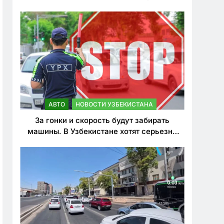
врезался в дерево
АВТО
НОВОСТИ УЗБЕКИСТАНА
За гонки и скорость будут забирать
машины. В Узбекистане хотят серьезно
ужесточить наказания для лихачей