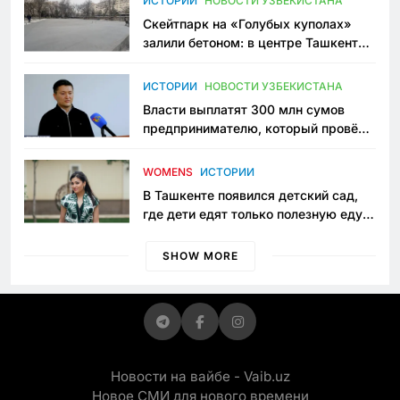
ИСТОРИИ
НОВОСТИ УЗБЕКИСТАНА
Скейтпарк на «Голубых куполах»
залили бетоном: в центре Ташкента
исчезло ещё одно общественное
пространство
ИСТОРИИ
НОВОСТИ УЗБЕКИСТАНА
Власти выплатят 300 млн сумов
предпринимателю, который провёл
пять лет в тюрьме по незаконному
приговору
WOMENS
ИСТОРИИ
В Ташкенте появился детский сад,
где дети едят только полезную еду.
Его открыла мама, которая устала
просить «кашу без сахара»
SHOW MORE
Новости на вайбе - Vaib.uz
Новое СМИ для нового времени