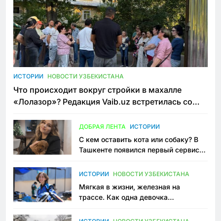
ИСТОРИИ
НОВОСТИ УЗБЕКИСТАНА
Что происходит вокруг стройки в махалле
«Лолазор»? Редакция Vaib.uz встретилась со
всеми сторонами конфликта
ДОБРАЯ ЛЕНТА
ИСТОРИИ
С кем оставить кота или собаку? В
Ташкенте появился первый сервис
зоонянь
ИСТОРИИ
НОВОСТИ УЗБЕКИСТАНА
Мягкая в жизни, железная на
трассе. Как одна девочка
переписывает автоспорт в
Узбекистане