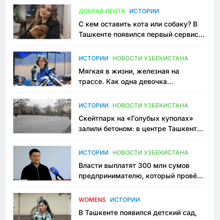
ДОБРАЯ ЛЕНТА
ИСТОРИИ
С кем оставить кота или собаку? В
Ташкенте появился первый сервис
зоонянь
ИСТОРИИ
НОВОСТИ УЗБЕКИСТАНА
Мягкая в жизни, железная на
трассе. Как одна девочка
переписывает автоспорт в
Узбекистане
ИСТОРИИ
НОВОСТИ УЗБЕКИСТАНА
Скейтпарк на «Голубых куполах»
залили бетоном: в центре Ташкента
исчезло ещё одно общественное
пространство
ИСТОРИИ
НОВОСТИ УЗБЕКИСТАНА
Власти выплатят 300 млн сумов
предпринимателю, который провёл
пять лет в тюрьме по незаконному
приговору
WOMENS
ИСТОРИИ
В Ташкенте появился детский сад,