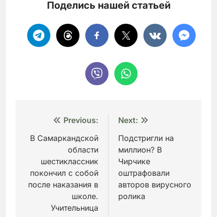
Поделись нашей статьей
Навигация
Previous:
Next:
по
В Самаркандской
Подстригли на
области
миллион? В
записям
шестиклассник
Чирчике
покончил с собой
оштрафовали
после наказания в
авторов вирусного
школе.
ролика
Учительница