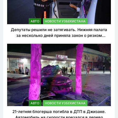
АВТО
НОВОСТИ УЗБЕКИСТАНА
Депутаты решили не затягивать. Нижняя палата
за несколько дней приняла закон о резком
ужесточении наказаний для нарушителей ПДД
АВТО
НОВОСТИ УЗБЕКИСТАНА
21-летняя блогерша погибла в ДТП в Джизаке.
Автомобиль на скорости врезался в дерево