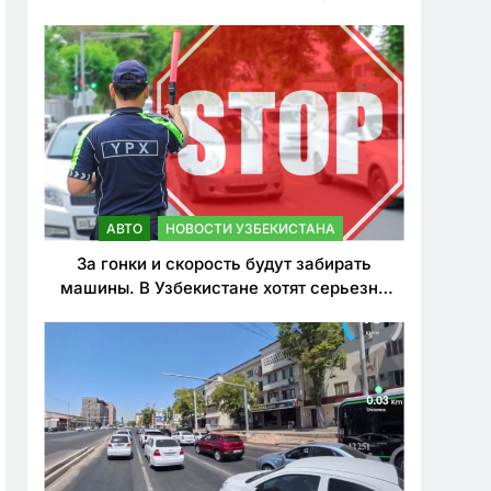
врезался в дерево
АВТО
НОВОСТИ УЗБЕКИСТАНА
За гонки и скорость будут забирать
машины. В Узбекистане хотят серьезно
ужесточить наказания для лихачей