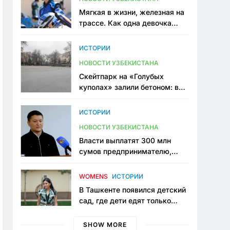
Мягкая в жизни, железная на
трассе. Как одна девочка
переписывает автоспорт в
Узбекистане
ИСТОРИИ
НОВОСТИ УЗБЕКИСТАНА
Скейтпарк на «Голубых
куполах» залили бетоном: в
центре Ташкента исчезло ещё
одно общественное
ИСТОРИИ
пространство
НОВОСТИ УЗБЕКИСТАНА
Власти выплатят 300 млн
сумов предпринимателю,
который провёл пять лет в
тюрьме по незаконному
WOMENS
ИСТОРИИ
приговору
В Ташкенте появился детский
сад, где дети едят только
полезную еду. Его открыла
мама, которая устала просить
SHOW MORE