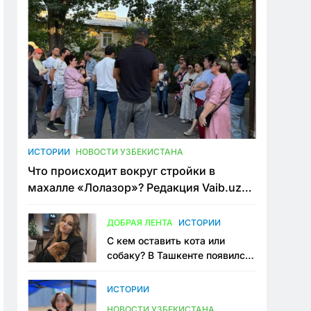
ИСТОРИИ
НОВОСТИ УЗБЕКИСТАНА
Что происходит вокруг стройки в
махалле «Лолазор»? Редакция Vaib.uz
встретилась со всеми сторонами
конфликта
ДОБРАЯ ЛЕНТА
ИСТОРИИ
С кем оставить кота или
собаку? В Ташкенте появился
первый сервис зоонянь
ИСТОРИИ
НОВОСТИ УЗБЕКИСТАНА