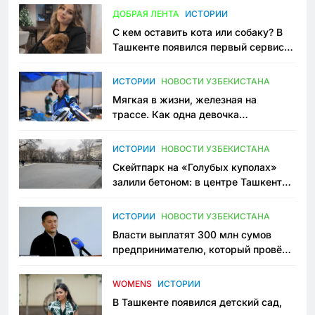
ДОБРАЯ ЛЕНТА
ИСТОРИИ
С кем оставить кота или собаку? В
Ташкенте появился первый сервис
зоонянь
ИСТОРИИ
НОВОСТИ УЗБЕКИСТАНА
Мягкая в жизни, железная на
трассе. Как одна девочка
переписывает автоспорт в
Узбекистане
ИСТОРИИ
НОВОСТИ УЗБЕКИСТАНА
Скейтпарк на «Голубых куполах»
залили бетоном: в центре Ташкента
исчезло ещё одно общественное
пространство
ИСТОРИИ
НОВОСТИ УЗБЕКИСТАНА
Власти выплатят 300 млн сумов
предпринимателю, который провёл
пять лет в тюрьме по незаконному
приговору
WOMENS
ИСТОРИИ
В Ташкенте появился детский сад,