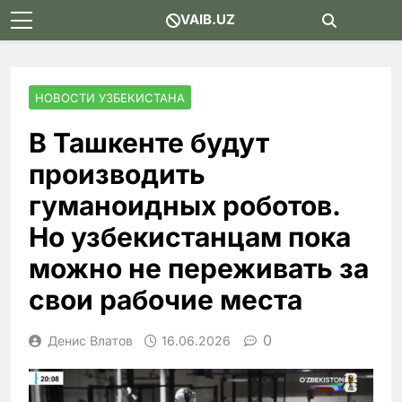
Skip
VAIB.UZ
to
content
НОВОСТИ УЗБЕКИСТАНА
В Ташкенте будут
производить
гуманоидных роботов.
Но узбекистанцам пока
можно не переживать за
свои рабочие места
0
Денис Влатов
16.06.2026