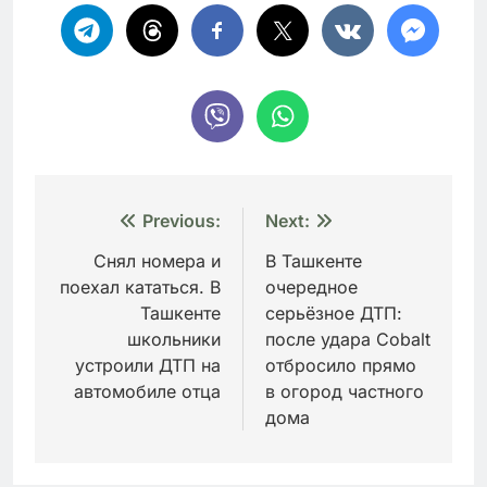
Навигация
Previous:
Next:
по
Снял номера и
В Ташкенте
поехал кататься. В
очередное
записям
Ташкенте
серьёзное ДТП:
школьники
после удара Cobalt
устроили ДТП на
отбросило прямо
автомобиле отца
в огород частного
дома