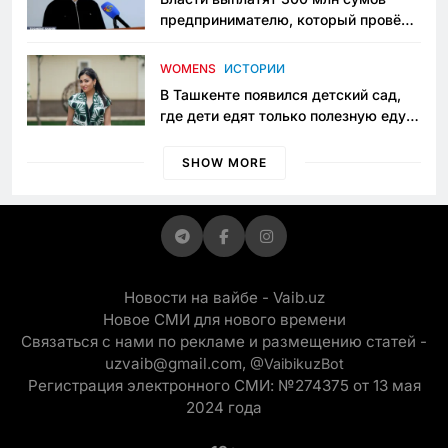
предпринимателю, который провёл
пять лет в тюрьме по незаконному
приговору
WOMENS
ИСТОРИИ
В Ташкенте появился детский сад,
где дети едят только полезную еду.
Его открыла мама, которая устала
просить «кашу без сахара»
SHOW MORE
Новости на вайбе - Vaib.uz
Новое СМИ для нового времени
Связаться с нами по рекламе и размещению статей -
uzvaib@gmail.com,
@VaibikuzBot
Регистрация электронного СМИ: №274375 от 13 мая
2024 года