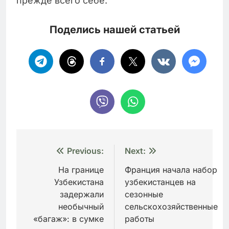
прежде всего себе.
Поделись нашей статьей
Навигация
Previous:
Next:
по
На границе
Франция начала набор
Узбекистана
узбекистанцев на
записям
задержали
сезонные
необычный
сельскохозяйственные
«багаж»: в сумке
работы