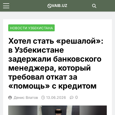
Skip
VAIB.UZ
to
content
НОВОСТИ УЗБЕКИСТАНА
Хотел стать «решалой»:
в Узбекистане
задержали банковского
менеджера, который
требовал откат за
«помощь» с кредитом
0
Денис Влатов
13.06.2026