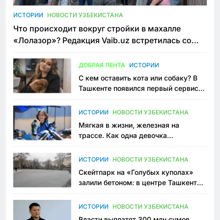
ИСТОРИИ
НОВОСТИ УЗБЕКИСТАНА
Что происходит вокруг стройки в махалле
«Лолазор»? Редакция Vaib.uz встретилась со
всеми сторонами конфликта
ДОБРАЯ ЛЕНТА
ИСТОРИИ
С кем оставить кота или собаку? В
Ташкенте появился первый сервис
зоонянь
ИСТОРИИ
НОВОСТИ УЗБЕКИСТАНА
Мягкая в жизни, железная на
трассе. Как одна девочка
переписывает автоспорт в
Узбекистане
ИСТОРИИ
НОВОСТИ УЗБЕКИСТАНА
Скейтпарк на «Голубых куполах»
залили бетоном: в центре Ташкента
исчезло ещё одно общественное
пространство
ИСТОРИИ
НОВОСТИ УЗБЕКИСТАНА
Власти выплатят 300 млн сумов