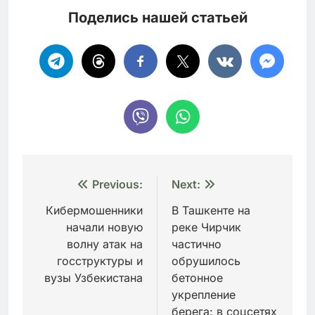
Поделись нашей статьей
Навигация
Previous:
Next:
по
Кибермошенники
В Ташкенте на
начали новую
реке Чирчик
записям
волну атак на
частично
госструктуры и
обрушилось
вузы Узбекистана
бетонное
укрепление
берега: в соцсетях