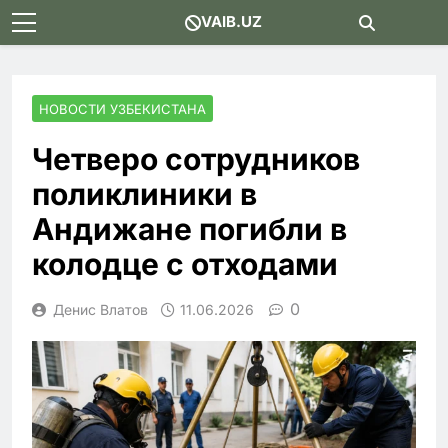
Skip
VAIB.UZ
to
content
НОВОСТИ УЗБЕКИСТАНА
Четверо сотрудников
поликлиники в
Андижане погибли в
колодце с отходами
0
Денис Влатов
11.06.2026