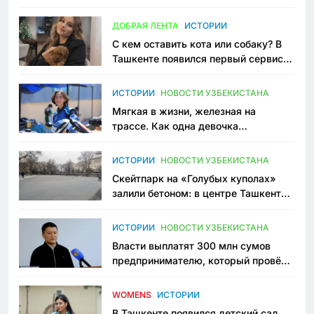
всеми сторонами конфликта
ДОБРАЯ ЛЕНТА
ИСТОРИИ
С кем оставить кота или собаку? В
Ташкенте появился первый сервис
зоонянь
ИСТОРИИ
НОВОСТИ УЗБЕКИСТАНА
Мягкая в жизни, железная на
трассе. Как одна девочка
переписывает автоспорт в
Узбекистане
ИСТОРИИ
НОВОСТИ УЗБЕКИСТАНА
Скейтпарк на «Голубых куполах»
залили бетоном: в центре Ташкента
исчезло ещё одно общественное
пространство
ИСТОРИИ
НОВОСТИ УЗБЕКИСТАНА
Власти выплатят 300 млн сумов
предпринимателю, который провёл
пять лет в тюрьме по незаконному
приговору
WOMENS
ИСТОРИИ
В Ташкенте появился детский сад,