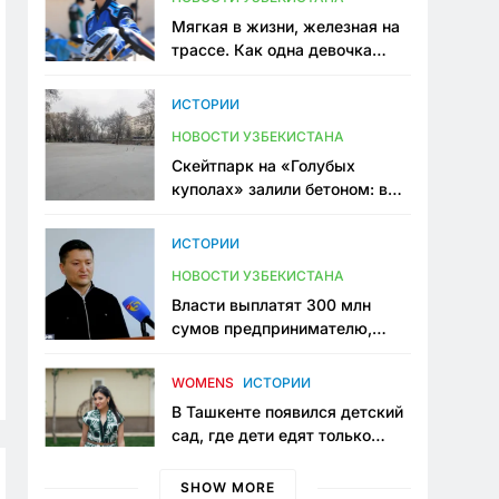
Мягкая в жизни, железная на
трассе. Как одна девочка
переписывает автоспорт в
Узбекистане
ИСТОРИИ
НОВОСТИ УЗБЕКИСТАНА
Скейтпарк на «Голубых
куполах» залили бетоном: в
центре Ташкента исчезло ещё
одно общественное
ИСТОРИИ
пространство
НОВОСТИ УЗБЕКИСТАНА
Власти выплатят 300 млн
сумов предпринимателю,
который провёл пять лет в
тюрьме по незаконному
WOMENS
ИСТОРИИ
приговору
В Ташкенте появился детский
сад, где дети едят только
полезную еду. Его открыла
мама, которая устала просить
SHOW MORE