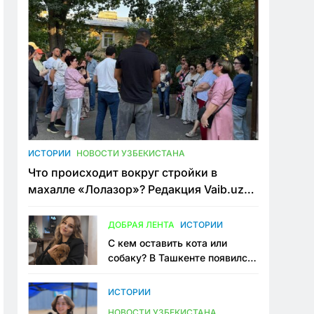
ИСТОРИИ
НОВОСТИ УЗБЕКИСТАНА
Что происходит вокруг стройки в
махалле «Лолазор»? Редакция Vaib.uz
встретилась со всеми сторонами
конфликта
ДОБРАЯ ЛЕНТА
ИСТОРИИ
С кем оставить кота или
собаку? В Ташкенте появился
первый сервис зоонянь
ИСТОРИИ
НОВОСТИ УЗБЕКИСТАНА