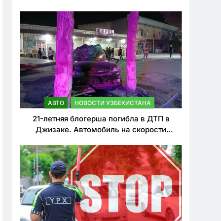
о резком ужесточении наказаний для
нарушителей ПДД
АВТО
НОВОСТИ УЗБЕКИСТАНА
21-летняя блогерша погибла в ДТП в
Джизаке. Автомобиль на скорости
врезался в дерево