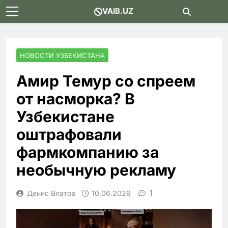
Skip
VAIB.UZ
to
content
НОВОСТИ УЗБЕКИСТАНА
Амир Темур со спреем
от насморка? В
Узбекистане
оштрафовали
фармкомпанию за
необычную рекламу
1
Денис Влатов
10.06.2026