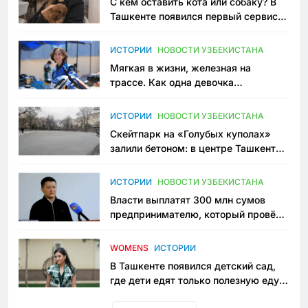
С кем оставить кота или собаку? В
Ташкенте появился первый сервис
зоонянь
ИСТОРИИ
НОВОСТИ УЗБЕКИСТАНА
Мягкая в жизни, железная на
трассе. Как одна девочка
переписывает автоспорт в
Узбекистане
ИСТОРИИ
НОВОСТИ УЗБЕКИСТАНА
Скейтпарк на «Голубых куполах»
залили бетоном: в центре Ташкента
исчезло ещё одно общественное
пространство
ИСТОРИИ
НОВОСТИ УЗБЕКИСТАНА
Власти выплатят 300 млн сумов
предпринимателю, который провёл
пять лет в тюрьме по незаконному
приговору
WOMENS
ИСТОРИИ
В Ташкенте появился детский сад,
где дети едят только полезную еду.
Его открыла мама, которая устала