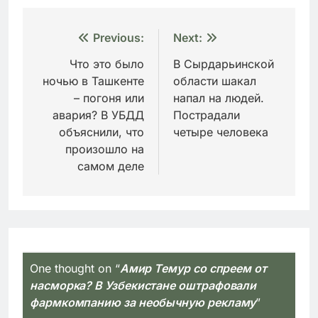
Навигация
Previous:
Next:
по
Что это было
В Сырдарьинской
ночью в Ташкенте
области шакал
записям
– погоня или
напал на людей.
авария? В УБДД
Пострадали
объяснили, что
четыре человека
произошло на
самом деле
One thought on “
Амир Темур со спреем от
насморка? В Узбекистане оштрафовали
фармкомпанию за необычную рекламу
”