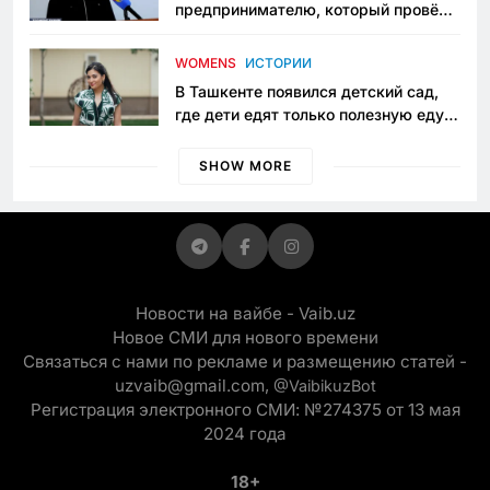
предпринимателю, который провёл
пять лет в тюрьме по незаконному
приговору
WOMENS
ИСТОРИИ
В Ташкенте появился детский сад,
где дети едят только полезную еду.
Его открыла мама, которая устала
просить «кашу без сахара»
SHOW MORE
Новости на вайбе - Vaib.uz
Новое СМИ для нового времени
Связаться с нами по рекламе и размещению статей -
uzvaib@gmail.com,
@VaibikuzBot
Регистрация электронного СМИ: №274375 от 13 мая
2024 года
18+