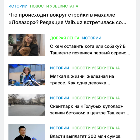
ИСТОРИИ
НОВОСТИ УЗБЕКИСТАНА
Что происходит вокруг стройки в махалле
«Лолазор»? Редакция Vaib.uz встретилась со
всеми сторонами конфликта
ДОБРАЯ ЛЕНТА
ИСТОРИИ
С кем оставить кота или собаку? В
Ташкенте появился первый сервис
зоонянь
ИСТОРИИ
НОВОСТИ УЗБЕКИСТАНА
Мягкая в жизни, железная на
трассе. Как одна девочка
переписывает автоспорт в
Узбекистане
ИСТОРИИ
НОВОСТИ УЗБЕКИСТАНА
Скейтпарк на «Голубых куполах»
залили бетоном: в центре Ташкента
исчезло ещё одно общественное
пространство
ИСТОРИИ
НОВОСТИ УЗБЕКИСТАНА
Власти выплатят 300 млн сумов