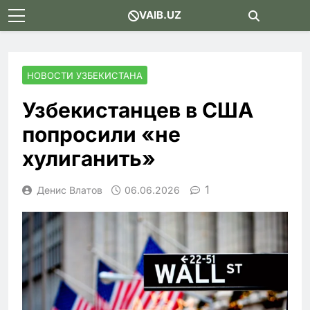
Skip
VAIB.UZ
to
content
НОВОСТИ УЗБЕКИСТАНА
Узбекистанцев в США
попросили «не
хулиганить»
1
Денис Влатов
06.06.2026