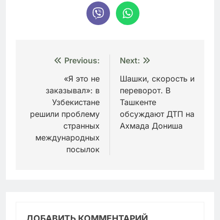
Навигация
Previous:
Next:
по
«Я это не
Шашки, скорость и
заказывал»: в
переворот. В
записям
Узбекистане
Ташкенте
решили проблему
обсуждают ДТП на
странных
Ахмада Дониша
международных
посылок
ДОБАВИТЬ КОММЕНТАРИЙ