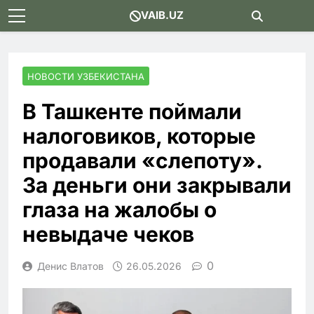
Skip
VAIB.UZ
to
content
НОВОСТИ УЗБЕКИСТАНА
В Ташкенте поймали
налоговиков, которые
продавали «слепоту».
За деньги они закрывали
глаза на жалобы о
невыдаче чеков
0
Денис Влатов
26.05.2026