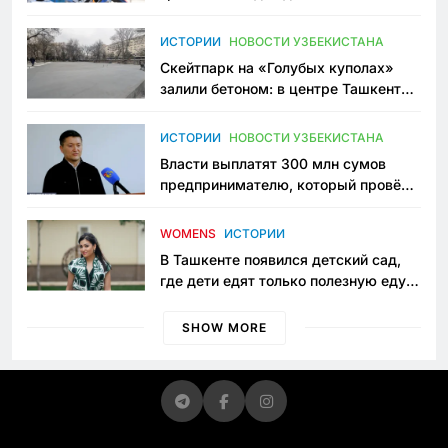
переписывает автоспорт в
Узбекистане
ИСТОРИИ
НОВОСТИ УЗБЕКИСТАНА
Скейтпарк на «Голубых куполах»
залили бетоном: в центре Ташкента
исчезло ещё одно общественное
пространство
ИСТОРИИ
НОВОСТИ УЗБЕКИСТАНА
Власти выплатят 300 млн сумов
предпринимателю, который провёл
пять лет в тюрьме по незаконному
приговору
WOMENS
ИСТОРИИ
В Ташкенте появился детский сад,
где дети едят только полезную еду.
Его открыла мама, которая устала
просить «кашу без сахара»
SHOW MORE