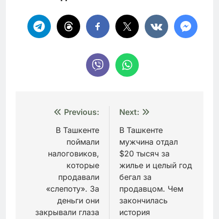
Навигация
Previous:
Next:
по
В Ташкенте
В Ташкенте
поймали
мужчина отдал
записям
налоговиков,
$20 тысяч за
которые
жилье и целый год
продавали
бегал за
«слепоту». За
продавцом. Чем
деньги они
закончилась
закрывали глаза
история