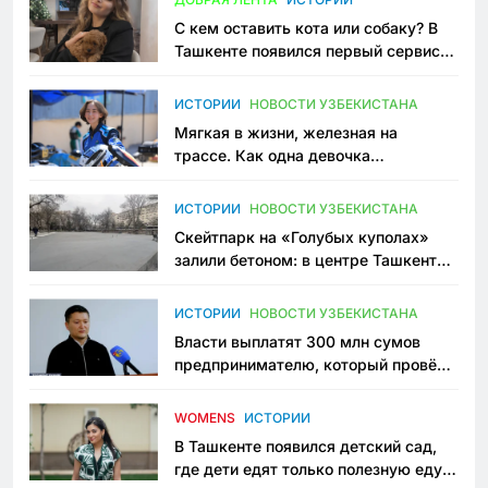
С кем оставить кота или собаку? В
Ташкенте появился первый сервис
зоонянь
ИСТОРИИ
НОВОСТИ УЗБЕКИСТАНА
Мягкая в жизни, железная на
трассе. Как одна девочка
переписывает автоспорт в
Узбекистане
ИСТОРИИ
НОВОСТИ УЗБЕКИСТАНА
Скейтпарк на «Голубых куполах»
залили бетоном: в центре Ташкента
исчезло ещё одно общественное
пространство
ИСТОРИИ
НОВОСТИ УЗБЕКИСТАНА
Власти выплатят 300 млн сумов
предпринимателю, который провёл
пять лет в тюрьме по незаконному
приговору
WOMENS
ИСТОРИИ
В Ташкенте появился детский сад,
где дети едят только полезную еду.