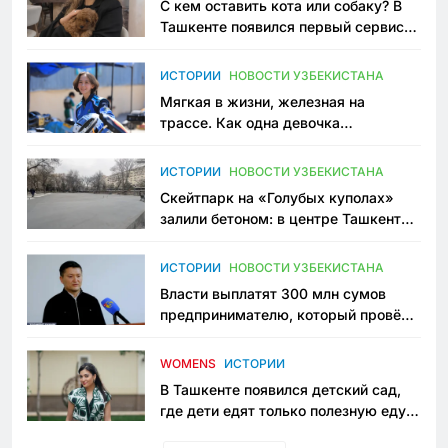
С кем оставить кота или собаку? В
Ташкенте появился первый сервис
зоонянь
ИСТОРИИ
НОВОСТИ УЗБЕКИСТАНА
Мягкая в жизни, железная на
трассе. Как одна девочка
переписывает автоспорт в
Узбекистане
ИСТОРИИ
НОВОСТИ УЗБЕКИСТАНА
Скейтпарк на «Голубых куполах»
залили бетоном: в центре Ташкента
исчезло ещё одно общественное
пространство
ИСТОРИИ
НОВОСТИ УЗБЕКИСТАНА
Власти выплатят 300 млн сумов
предпринимателю, который провёл
пять лет в тюрьме по незаконному
приговору
WOMENS
ИСТОРИИ
В Ташкенте появился детский сад,
где дети едят только полезную еду.
Его открыла мама, которая устала