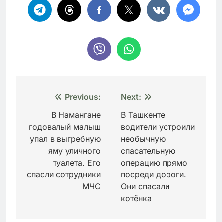
Навигация
Previous:
Next:
по
В Намангане
В Ташкенте
годовалый малыш
водители устроили
записям
упал в выгребную
необычную
яму уличного
спасательную
туалета. Его
операцию прямо
спасли сотрудники
посреди дороги.
МЧС
Они спасали
котёнка