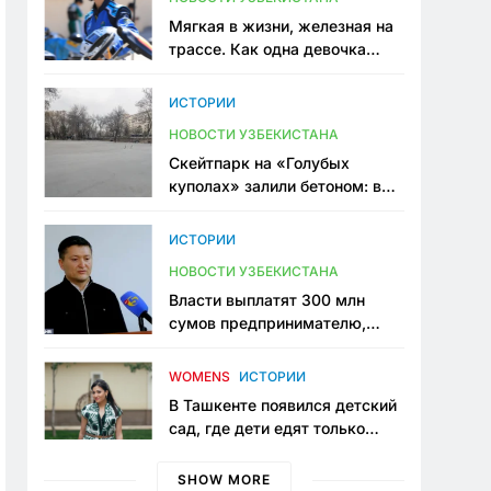
Мягкая в жизни, железная на
трассе. Как одна девочка
переписывает автоспорт в
Узбекистане
ИСТОРИИ
НОВОСТИ УЗБЕКИСТАНА
Скейтпарк на «Голубых
куполах» залили бетоном: в
центре Ташкента исчезло ещё
одно общественное
ИСТОРИИ
пространство
НОВОСТИ УЗБЕКИСТАНА
Власти выплатят 300 млн
сумов предпринимателю,
который провёл пять лет в
тюрьме по незаконному
WOMENS
ИСТОРИИ
приговору
В Ташкенте появился детский
сад, где дети едят только
полезную еду. Его открыла
мама, которая устала просить
SHOW MORE