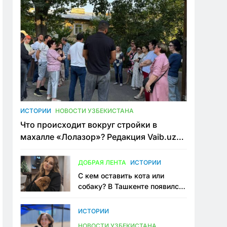
ИСТОРИИ
НОВОСТИ УЗБЕКИСТАНА
Что происходит вокруг стройки в
махалле «Лолазор»? Редакция Vaib.uz
встретилась со всеми сторонами
конфликта
ДОБРАЯ ЛЕНТА
ИСТОРИИ
С кем оставить кота или
собаку? В Ташкенте появился
первый сервис зоонянь
ИСТОРИИ
НОВОСТИ УЗБЕКИСТАНА