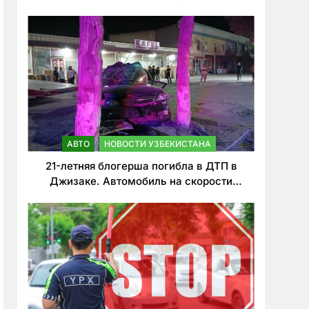
о резком ужесточении наказаний для
нарушителей ПДД
АВТО
НОВОСТИ УЗБЕКИСТАНА
21-летняя блогерша погибла в ДТП в
Джизаке. Автомобиль на скорости
врезался в дерево