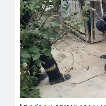
Как
сообщили
в ведомстве, инцидент пр