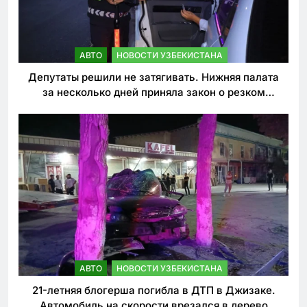
АВТО
НОВОСТИ УЗБЕКИСТАНА
Депутаты решили не затягивать. Нижняя палата
за несколько дней приняла закон о резком
ужесточении наказаний для нарушителей ПДД
АВТО
НОВОСТИ УЗБЕКИСТАНА
21-летняя блогерша погибла в ДТП в Джизаке.
Автомобиль на скорости врезался в дерево