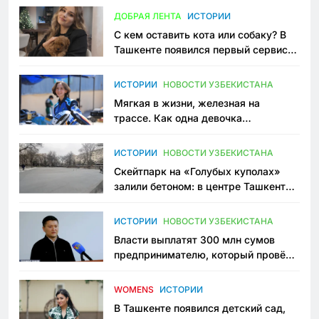
ДОБРАЯ ЛЕНТА
ИСТОРИИ
С кем оставить кота или собаку? В
Ташкенте появился первый сервис
зоонянь
ИСТОРИИ
НОВОСТИ УЗБЕКИСТАНА
Мягкая в жизни, железная на
трассе. Как одна девочка
переписывает автоспорт в
Узбекистане
ИСТОРИИ
НОВОСТИ УЗБЕКИСТАНА
Скейтпарк на «Голубых куполах»
залили бетоном: в центре Ташкента
исчезло ещё одно общественное
пространство
ИСТОРИИ
НОВОСТИ УЗБЕКИСТАНА
Власти выплатят 300 млн сумов
предпринимателю, который провёл
пять лет в тюрьме по незаконному
приговору
WOMENS
ИСТОРИИ
В Ташкенте появился детский сад,