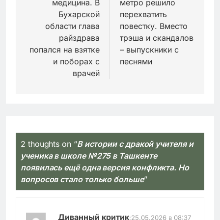
медицина. В
метро решило
записям
Бухарской
перехватить
области глава
повестку. Вместо
райздрава
трэша и скандалов
попался на взятке
– выпускники с
и поборах с
песнями
врачей
2 thoughts on “
В истории с дракой учителя и
ученика в школе №275 в Ташкенте
появилась ещё одна версия конфликта. Но
вопросов стало только больше
”
Диванный критик
:
25.05.2026 в 08:37