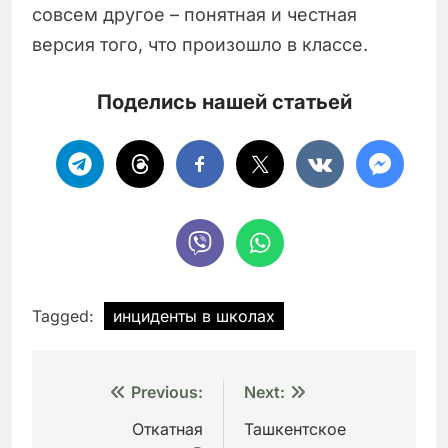
совсем другое – понятная и честная
версия того, что произошло в классе.
Поделись нашей статьей
Tagged:
инциденты в школах
Навигация
Previous:
Next:
по
Откатная
Ташкентское