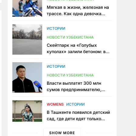
Мягкая в жизни, железная на
трассе. Как одна девочка
переписывает автоспорт в
Узбекистане
ИСТОРИИ
НОВОСТИ УЗБЕКИСТАНА
Скейтпарк на «Голубых
куполах» залили бетоном: в
центре Ташкента исчезло ещё
одно общественное
ИСТОРИИ
пространство
НОВОСТИ УЗБЕКИСТАНА
Власти выплатят 300 млн
сумов предпринимателю,
который провёл пять лет в
тюрьме по незаконному
WOMENS
ИСТОРИИ
приговору
В Ташкенте появился детский
сад, где дети едят только
полезную еду. Его открыла
мама, которая устала просить
SHOW MORE