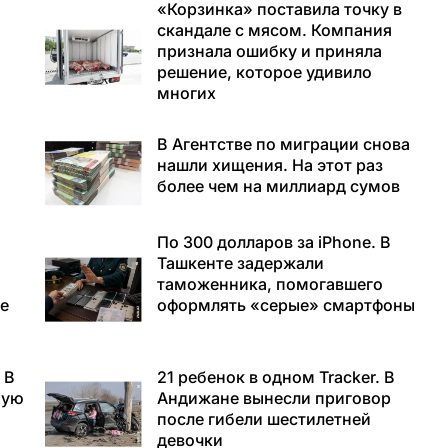
«Корзинка» поставила точку в
скандале с мясом. Компания
признала ошибку и приняла
решение, которое удивило
многих
В Агентстве по миграции снова
а
нашли хищения. На этот раз
более чем на миллиард сумов
По 300 долларов за iPhone. В
Ташкенте задержали
таможенника, помогавшего
е
оформлять «серые» смартфоны
 В
21 ребенок в одном Tracker. В
ную
Андижане вынесли приговор
после гибели шестилетней
девочки