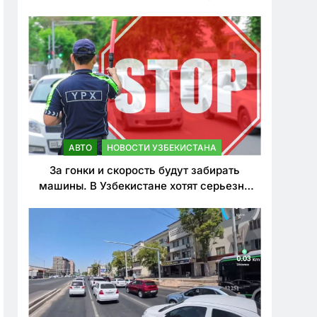
врезался в дерево
АВТО
НОВОСТИ УЗБЕКИСТАНА
За гонки и скорость будут забирать
машины. В Узбекистане хотят серьезно
ужесточить наказания для лихачей