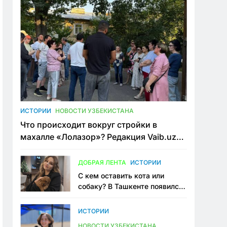
ИСТОРИИ
НОВОСТИ УЗБЕКИСТАНА
Что происходит вокруг стройки в
махалле «Лолазор»? Редакция Vaib.uz
встретилась со всеми сторонами
конфликта
ДОБРАЯ ЛЕНТА
ИСТОРИИ
С кем оставить кота или
собаку? В Ташкенте появился
первый сервис зоонянь
ИСТОРИИ
НОВОСТИ УЗБЕКИСТАНА