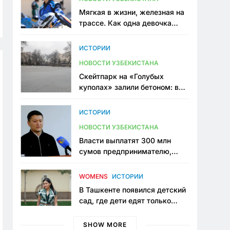
Мягкая в жизни, железная на
трассе. Как одна девочка
переписывает автоспорт в
Узбекистане
ИСТОРИИ
НОВОСТИ УЗБЕКИСТАНА
Скейтпарк на «Голубых
куполах» залили бетоном: в
центре Ташкента исчезло ещё
одно общественное
ИСТОРИИ
пространство
НОВОСТИ УЗБЕКИСТАНА
Власти выплатят 300 млн
сумов предпринимателю,
который провёл пять лет в
тюрьме по незаконному
WOMENS
ИСТОРИИ
приговору
В Ташкенте появился детский
сад, где дети едят только
полезную еду. Его открыла
мама, которая устала просить
SHOW MORE