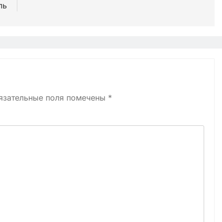
ль
язательные поля помечены
*