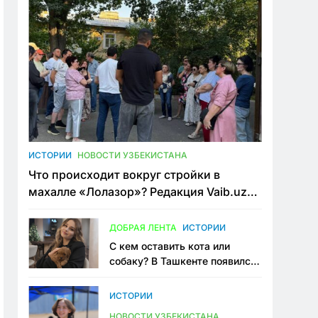
ИСТОРИИ
НОВОСТИ УЗБЕКИСТАНА
Что происходит вокруг стройки в
махалле «Лолазор»? Редакция Vaib.uz
встретилась со всеми сторонами
конфликта
ДОБРАЯ ЛЕНТА
ИСТОРИИ
С кем оставить кота или
собаку? В Ташкенте появился
первый сервис зоонянь
ИСТОРИИ
НОВОСТИ УЗБЕКИСТАНА