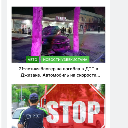
о резком ужесточении наказаний для
нарушителей ПДД
АВТО
НОВОСТИ УЗБЕКИСТАНА
21-летняя блогерша погибла в ДТП в
Джизаке. Автомобиль на скорости
врезался в дерево