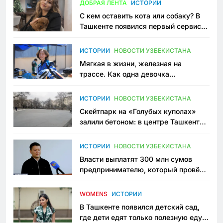
ДОБРАЯ ЛЕНТА
ИСТОРИИ
С кем оставить кота или собаку? В
Ташкенте появился первый сервис
зоонянь
ИСТОРИИ
НОВОСТИ УЗБЕКИСТАНА
Мягкая в жизни, железная на
трассе. Как одна девочка
переписывает автоспорт в
Узбекистане
ИСТОРИИ
НОВОСТИ УЗБЕКИСТАНА
Скейтпарк на «Голубых куполах»
залили бетоном: в центре Ташкента
исчезло ещё одно общественное
пространство
ИСТОРИИ
НОВОСТИ УЗБЕКИСТАНА
Власти выплатят 300 млн сумов
предпринимателю, который провёл
пять лет в тюрьме по незаконному
приговору
WOMENS
ИСТОРИИ
В Ташкенте появился детский сад,
где дети едят только полезную еду.