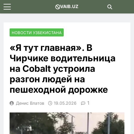
Skip
VAIB.UZ
to
content
НОВОСТИ УЗБЕКИСТАНА
«Я тут главная». В
Чирчике водительница
на Cobalt устроила
разгон людей на
пешеходной дорожке
1
Денис Влатов
19.05.2026