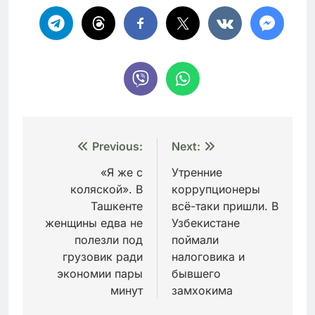
Навигация
Previous:
Next:
по
«Я же с
Утренние
коляской». В
коррупционеры
записям
Ташкенте
всё-таки пришли. В
женщины едва не
Узбекистане
полезли под
поймали
грузовик ради
налоговика и
экономии пары
бывшего
минут
замхокима