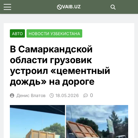
Skip
VAIB.UZ
to
content
АВТО
НОВОСТИ УЗБЕКИСТАНА
В Самаркандской
области грузовик
устроил «цементный
дождь» на дороге
0
Денис Влатов
18.05.2026