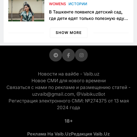
приговору
WOMENS
ИСТОРИИ
В Ташкенте появился детский сад,
где дети едят только полезную еду.
Его открыла мама, которая устала
просить «кашу без сахара»
SHOW MORE
Новости на вайбе - Vaib.uz
Новое СМИ для нового времени
Связаться с нами по рекламе и размещению статей -
uzvaib@gmail.com,
@VaibikuzBot
Регистрация электронного СМИ: №274375 от 13 мая
2024 года
18+
Реклама На Vaib.uz
Редакция Vaib.uz