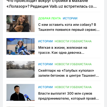
Что происходит вокруг стройки в махалле
«Лолазор»? Редакция Vaib.uz встретилась со
всеми сторонами конфликта
ДОБРАЯ ЛЕНТА
ИСТОРИИ
С кем оставить кота или собаку? В
Ташкенте появился первый сервис
зоонянь
ИСТОРИИ
НОВОСТИ УЗБЕКИСТАНА
Мягкая в жизни, железная на
трассе. Как одна девочка
переписывает автоспорт в
Узбекистане
ИСТОРИИ
НОВОСТИ УЗБЕКИСТАНА
Скейтпарк на «Голубых куполах»
залили бетоном: в центре Ташкента
исчезло ещё одно общественное
пространство
ИСТОРИИ
НОВОСТИ УЗБЕКИСТАНА
Власти выплатят 300 млн сумов
предпринимателю, который провёл
пять лет в тюрьме по незаконному