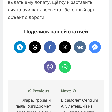
выдать ему лопату, щётку и заставить
лично очищать весь этот бетонный арт-
объект с дороги.
Поделись нашей статьей
Навигация
Previous:
Next:
по
Жара, грозы и
В самолёт Centrum
пыль. Узгидромет
Air, летевший из
записям