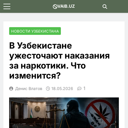
Skip
VAIB.UZ
to
content
НОВОСТИ УЗБЕКИСТАНА
В Узбекистане
ужесточают наказания
за наркотики. Что
изменится?
1
Денис Влатов
18.05.2026