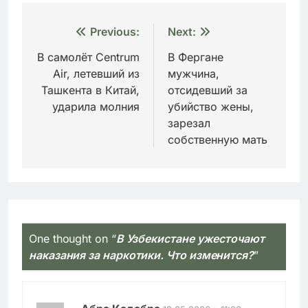
Навигация
Previous:
Next:
по
В самолёт Centrum
В Фергане
Air, летевший из
мужчина,
записям
Ташкента в Китай,
отсидевший за
ударила молния
убийство жены,
зарезал
собственную мать
One thought on “
В Узбекистане ужесточают
наказания за наркотики. Что изменится?
”