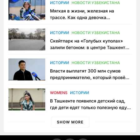
ИСТОРИИ
НОВОСТИ УЗБЕКИСТАНА
Мягкая в жизни, железная на
трассе. Как одна девочка
переписывает автоспорт в
Узбекистане
ИСТОРИИ
НОВОСТИ УЗБЕКИСТАНА
Скейтпарк на «Голубых куполах»
залили бетоном: в центре Ташкента
исчезло ещё одно общественное
пространство
ИСТОРИИ
НОВОСТИ УЗБЕКИСТАНА
Власти выплатят 300 млн сумов
предпринимателю, который провёл
пять лет в тюрьме по незаконному
приговору
WOMENS
ИСТОРИИ
В Ташкенте появился детский сад,
где дети едят только полезную еду.
Его открыла мама, которая устала
просить «кашу без сахара»
SHOW MORE