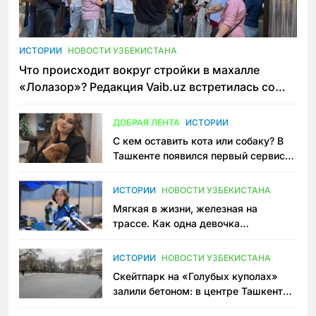
ИСТОРИИ
НОВОСТИ УЗБЕКИСТАНА
Что происходит вокруг стройки в махалле
«Лолазор»? Редакция Vaib.uz встретилась со
всеми сторонами конфликта
ДОБРАЯ ЛЕНТА
ИСТОРИИ
С кем оставить кота или собаку? В
Ташкенте появился первый сервис
зоонянь
ИСТОРИИ
НОВОСТИ УЗБЕКИСТАНА
Мягкая в жизни, железная на
трассе. Как одна девочка
переписывает автоспорт в
Узбекистане
ИСТОРИИ
НОВОСТИ УЗБЕКИСТАНА
Скейтпарк на «Голубых куполах»
залили бетоном: в центре Ташкента
исчезло ещё одно общественное