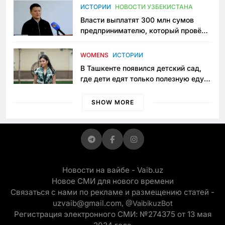
пространство
ИСТОРИИ
НОВОСТИ УЗБЕКИСТАНА
Власти выплатят 300 млн сумов
предпринимателю, который провёл
пять лет в тюрьме по незаконному
приговору
WOMENS
ИСТОРИИ
В Ташкенте появился детский сад,
где дети едят только полезную еду.
Его открыла мама, которая устала
просить «кашу без сахара»
SHOW MORE
Новости на вайбе - Vaib.uz
Новое СМИ для нового времени
Связаться с нами по рекламе и размещению статей -
uzvaib@gmail.com,
@VaibikuzBot
Регистрация электронного СМИ: №274375 от 13 мая