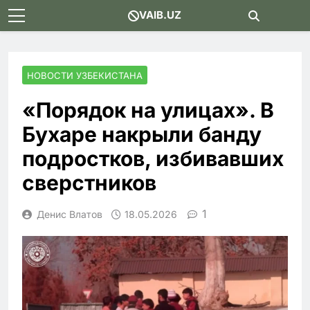
Skip
VAIB.UZ
to
content
НОВОСТИ УЗБЕКИСТАНА
«Порядок на улицах». В
Бухаре накрыли банду
подростков, избивавших
сверстников
1
Денис Влатов
18.05.2026