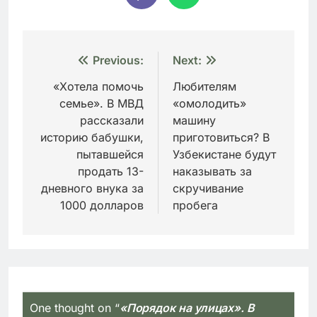
Навигация
Previous:
Next:
по
«Хотела помочь
Любителям
семье». В МВД
«омолодить»
записям
рассказали
машину
историю бабушки,
приготовиться? В
пытавшейся
Узбекистане будут
продать 13-
наказывать за
дневного внука за
скручивание
1000 долларов
пробега
One thought on “
«Порядок на улицах». В