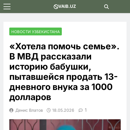
Skip
VAIB.UZ
to
content
НОВОСТИ УЗБЕКИСТАНА
«Хотела помочь семье».
В МВД рассказали
историю бабушки,
пытавшейся продать 13-
дневного внука за 1000
долларов
1
Денис Влатов
18.05.2026