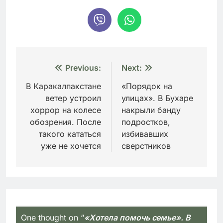
Навигация
Previous:
Next:
по
В Каракалпакстане
«Порядок на
ветер устроил
улицах». В Бухаре
записям
хоррор на колесе
накрыли банду
обозрения. После
подростков,
такого кататься
избивавших
уже не хочется
сверстников
One thought on “
«Хотела помочь семье». В