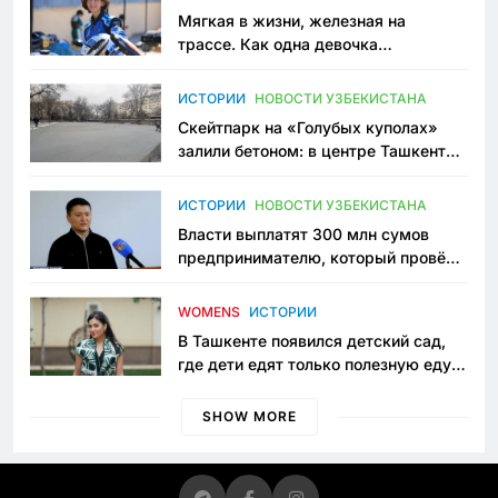
Мягкая в жизни, железная на
трассе. Как одна девочка
переписывает автоспорт в
Узбекистане
ИСТОРИИ
НОВОСТИ УЗБЕКИСТАНА
Скейтпарк на «Голубых куполах»
залили бетоном: в центре Ташкента
исчезло ещё одно общественное
пространство
ИСТОРИИ
НОВОСТИ УЗБЕКИСТАНА
Власти выплатят 300 млн сумов
предпринимателю, который провёл
пять лет в тюрьме по незаконному
приговору
WOMENS
ИСТОРИИ
В Ташкенте появился детский сад,
где дети едят только полезную еду.
Его открыла мама, которая устала
просить «кашу без сахара»
SHOW MORE