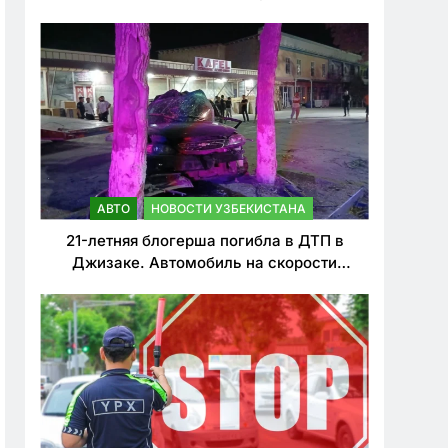
о резком ужесточении наказаний для
нарушителей ПДД
АВТО
НОВОСТИ УЗБЕКИСТАНА
21-летняя блогерша погибла в ДТП в
Джизаке. Автомобиль на скорости
врезался в дерево