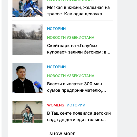
Мягкая в жизни, железная на
трассе. Как одна девочка
переписывает автоспорт в
Узбекистане
ИСТОРИИ
НОВОСТИ УЗБЕКИСТАНА
Скейтпарк на «Голубых
куполах» залили бетоном: в
центре Ташкента исчезло ещё
одно общественное
ИСТОРИИ
пространство
НОВОСТИ УЗБЕКИСТАНА
Власти выплатят 300 млн
сумов предпринимателю,
который провёл пять лет в
тюрьме по незаконному
WOMENS
ИСТОРИИ
приговору
В Ташкенте появился детский
сад, где дети едят только
полезную еду. Его открыла
мама, которая устала просить
SHOW MORE