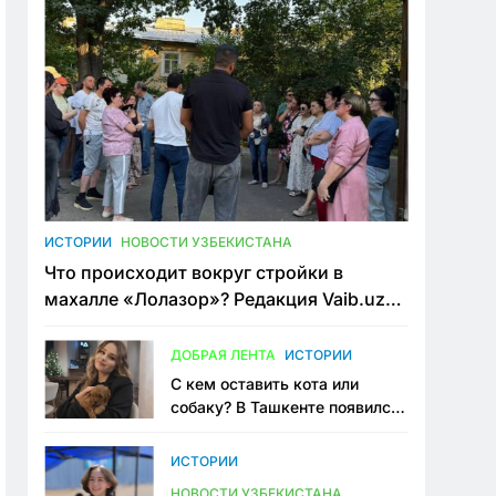
ИСТОРИИ
НОВОСТИ УЗБЕКИСТАНА
Что происходит вокруг стройки в
махалле «Лолазор»? Редакция Vaib.uz
встретилась со всеми сторонами
конфликта
ДОБРАЯ ЛЕНТА
ИСТОРИИ
С кем оставить кота или
собаку? В Ташкенте появился
первый сервис зоонянь
ИСТОРИИ
НОВОСТИ УЗБЕКИСТАНА