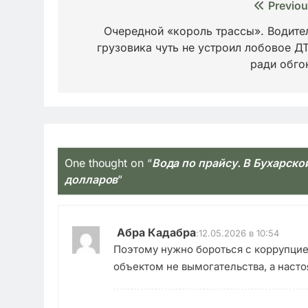
Навигация
Previou
по
Очередной «король трассы». Водите
грузовика чуть не устроил лобовое Д
записям
ради обго
One thought on “
Вода по прайсу. В Бухарско
долларов
”
Абра Кадабра
:
12.05.2026 в 10:54
Поэтому нужно бороться с коррупцией
объектом не вымогательства, а нас