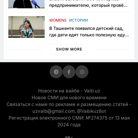
предпринимателю, который провёл
пять лет в тюрьме по незаконному
приговору
WOMENS
ИСТОРИИ
В Ташкенте появился детский сад,
где дети едят только полезную еду.
Его открыла мама, которая устала
просить «кашу без сахара»
SHOW MORE
Новости на вайбе - Vaib.uz
Новое СМИ для нового времени
Связаться с нами по рекламе и размещению статей -
uzvaib@gmail.com,
@VaibikuzBot
Регистрация электронного СМИ: №274375 от 13 мая
2024 года