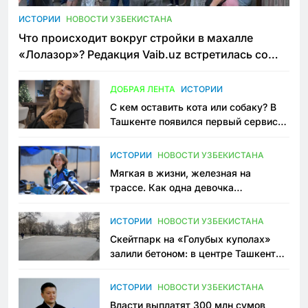
ИСТОРИИ
НОВОСТИ УЗБЕКИСТАНА
Что происходит вокруг стройки в махалле
«Лолазор»? Редакция Vaib.uz встретилась со
всеми сторонами конфликта
ДОБРАЯ ЛЕНТА
ИСТОРИИ
С кем оставить кота или собаку? В
Ташкенте появился первый сервис
зоонянь
ИСТОРИИ
НОВОСТИ УЗБЕКИСТАНА
Мягкая в жизни, железная на
трассе. Как одна девочка
переписывает автоспорт в
Узбекистане
ИСТОРИИ
НОВОСТИ УЗБЕКИСТАНА
Скейтпарк на «Голубых куполах»
залили бетоном: в центре Ташкента
исчезло ещё одно общественное
пространство
ИСТОРИИ
НОВОСТИ УЗБЕКИСТАНА
Власти выплатят 300 млн сумов