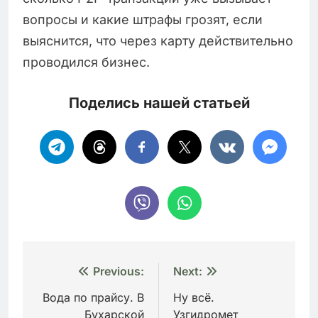
вопросы и какие штрафы грозят, если
выяснится, что через карту действительно
проводился бизнес.
Поделись нашей статьей
Навигация
Previous:
Next:
по
Вода по прайсу. В
Ну всё.
Бухарской
Узгидромет