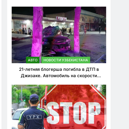
о резком ужесточении наказаний для
нарушителей ПДД
АВТО
НОВОСТИ УЗБЕКИСТАНА
21-летняя блогерша погибла в ДТП в
Джизаке. Автомобиль на скорости
врезался в дерево