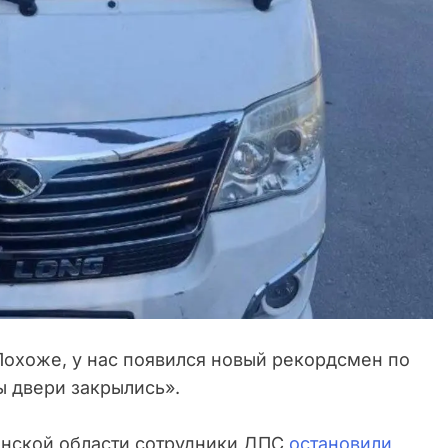
охоже, у нас появился новый рекордсмен по
ы двери закрылись».
анской области сотрудники ДПС
остановили