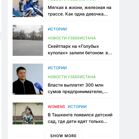
Мягкая в жизни, железная на
трассе. Как одна девочка
переписывает автоспорт в
Узбекистане
ИСТОРИИ
НОВОСТИ УЗБЕКИСТАНА
Скейтпарк на «Голубых
куполах» залили бетоном: в
центре Ташкента исчезло ещё
одно общественное
ИСТОРИИ
пространство
НОВОСТИ УЗБЕКИСТАНА
Власти выплатят 300 млн
сумов предпринимателю,
который провёл пять лет в
тюрьме по незаконному
WOMENS
ИСТОРИИ
приговору
В Ташкенте появился детский
сад, где дети едят только
полезную еду. Его открыла
мама, которая устала просить
SHOW MORE