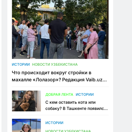
ИСТОРИИ
НОВОСТИ УЗБЕКИСТАНА
Что происходит вокруг стройки в
махалле «Лолазор»? Редакция Vaib.uz
встретилась со всеми сторонами
конфликта
ДОБРАЯ ЛЕНТА
ИСТОРИИ
С кем оставить кота или
собаку? В Ташкенте появился
первый сервис зоонянь
ИСТОРИИ
НОВОСТИ УЗБЕКИСТАНА