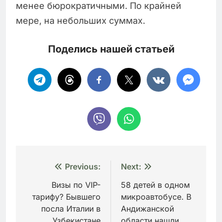
менее бюрократичными. По крайней
мере, на небольших суммах.
Поделись нашей статьей
Навигация
Previous:
Next:
по
Визы по VIP-
58 детей в одном
тарифу? Бывшего
микроавтобусе. В
записям
посла Италии в
Андижанской
Узбекистане
области нашли,