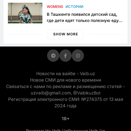
приговору
WOMENS
ИСТОРИИ
В Ташкенте появился детский сад,
где дети едят только полезную еду.
Его открыла мама, которая устала
просить «кашу без сахара»
SHOW MORE
Новости на вайбе - Vaib.uz
Новое СМИ для нового времени
Связаться с нами по рекламе и размещению статей -
uzvaib@gmail.com,
@VaibikuzBot
Регистрация электронного СМИ: №274375 от 13 мая
2024 года
18+
Реклама На Vaib.uz
Редакция Vaib.uz