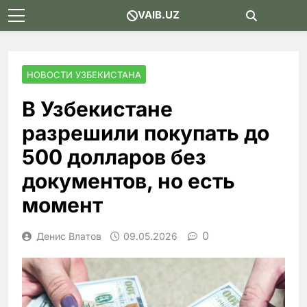
Skip
VAIB.UZ
to
content
НОВОСТИ УЗБЕКИСТАНА
В Узбекистане
разрешили покупать до
500 долларов без
документов, но есть
момент
0
Денис Влатов
09.05.2026