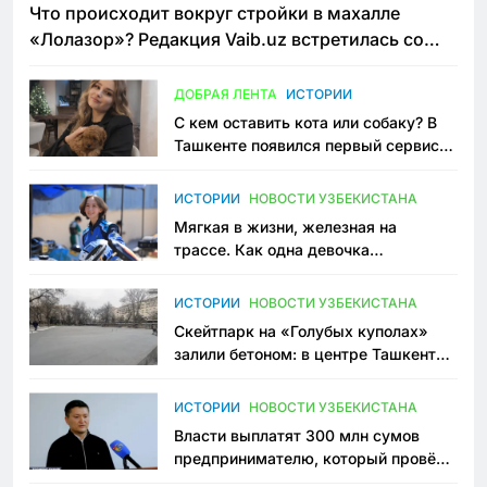
Что происходит вокруг стройки в махалле
«Лолазор»? Редакция Vaib.uz встретилась со
всеми сторонами конфликта
ДОБРАЯ ЛЕНТА
ИСТОРИИ
С кем оставить кота или собаку? В
Ташкенте появился первый сервис
зоонянь
ИСТОРИИ
НОВОСТИ УЗБЕКИСТАНА
Мягкая в жизни, железная на
трассе. Как одна девочка
переписывает автоспорт в
Узбекистане
ИСТОРИИ
НОВОСТИ УЗБЕКИСТАНА
Скейтпарк на «Голубых куполах»
залили бетоном: в центре Ташкента
исчезло ещё одно общественное
пространство
ИСТОРИИ
НОВОСТИ УЗБЕКИСТАНА
Власти выплатят 300 млн сумов
предпринимателю, который провёл
пять лет в тюрьме по незаконному