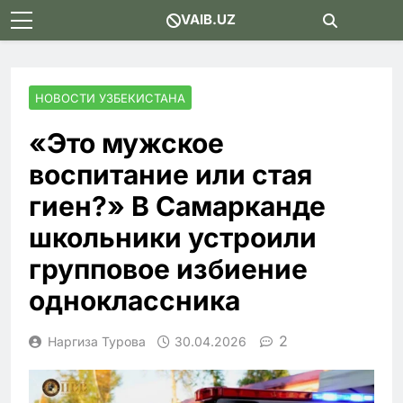
Skip
VAIB.UZ
to
content
НОВОСТИ УЗБЕКИСТАНА
«Это мужское
воспитание или стая
гиен?» В Самарканде
школьники устроили
групповое избиение
одноклассника
2
Наргиза Турова
30.04.2026