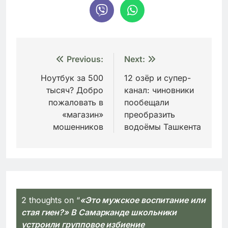
Навигация
Previous:
Next:
по
Ноутбук за 500
12 озёр и супер-
тысяч? Добро
канал: чиновники
записям
пожаловать в
пообещали
«магазин»
преобразить
мошенников
водоёмы Ташкента
2 thoughts on “
«Это мужское воспитание или
стая гиен?» В Самарканде школьники
устроили групповое избиение