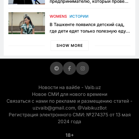
предпринимателю, который провёл
пять лет в тюрьме по незаконному
приговору
WOMENS
ИСТОРИИ
В Ташкенте появился детский сад,
где дети едят только полезную еду.
Его открыла мама, которая устала
просить «кашу без сахара»
SHOW MORE
Новости на вайбе - Vaib.uz
Новое СМИ для нового времени
Связаться с нами по рекламе и размещению статей -
uzvaib@gmail.com,
@VaibikuzBot
Регистрация электронного СМИ: №274375 от 13 мая
2024 года
18+