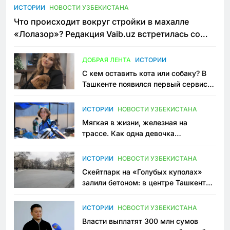
ИСТОРИИ
НОВОСТИ УЗБЕКИСТАНА
Что происходит вокруг стройки в махалле
«Лолазор»? Редакция Vaib.uz встретилась со
всеми сторонами конфликта
ДОБРАЯ ЛЕНТА
ИСТОРИИ
С кем оставить кота или собаку? В
Ташкенте появился первый сервис
зоонянь
ИСТОРИИ
НОВОСТИ УЗБЕКИСТАНА
Мягкая в жизни, железная на
трассе. Как одна девочка
переписывает автоспорт в
Узбекистане
ИСТОРИИ
НОВОСТИ УЗБЕКИСТАНА
Скейтпарк на «Голубых куполах»
залили бетоном: в центре Ташкента
исчезло ещё одно общественное
пространство
ИСТОРИИ
НОВОСТИ УЗБЕКИСТАНА
Власти выплатят 300 млн сумов