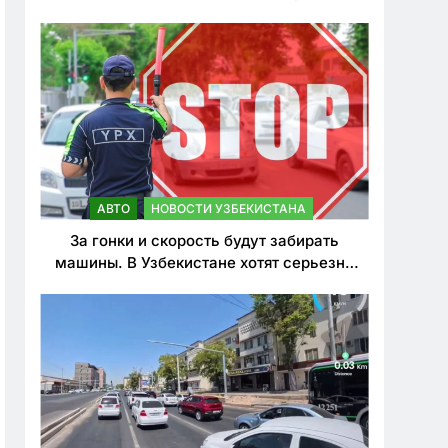
врезался в дерево
АВТО
НОВОСТИ УЗБЕКИСТАНА
За гонки и скорость будут забирать
машины. В Узбекистане хотят серьезно
ужесточить наказания для лихачей