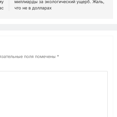
му
миллиарды за экологический ущерб. Жаль,
ас
что не в долларах
язательные поля помечены
*