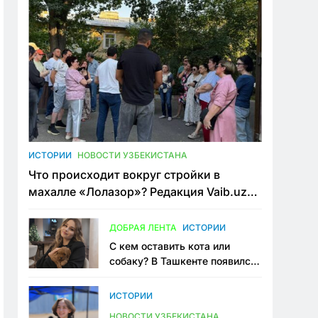
ИСТОРИИ
НОВОСТИ УЗБЕКИСТАНА
Что происходит вокруг стройки в
махалле «Лолазор»? Редакция Vaib.uz
встретилась со всеми сторонами
конфликта
ДОБРАЯ ЛЕНТА
ИСТОРИИ
С кем оставить кота или
собаку? В Ташкенте появился
первый сервис зоонянь
ИСТОРИИ
НОВОСТИ УЗБЕКИСТАНА