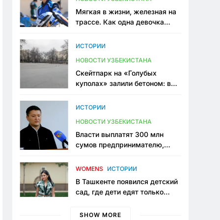
Мягкая в жизни, железная на
трассе. Как одна девочка
переписывает автоспорт в
Узбекистане
ИСТОРИИ
НОВОСТИ УЗБЕКИСТАНА
Скейтпарк на «Голубых
куполах» залили бетоном: в
центре Ташкента исчезло ещё
одно общественное
ИСТОРИИ
пространство
НОВОСТИ УЗБЕКИСТАНА
Власти выплатят 300 млн
сумов предпринимателю,
который провёл пять лет в
тюрьме по незаконному
WOMENS
ИСТОРИИ
приговору
В Ташкенте появился детский
сад, где дети едят только
полезную еду. Его открыла
мама, которая устала просить
SHOW MORE