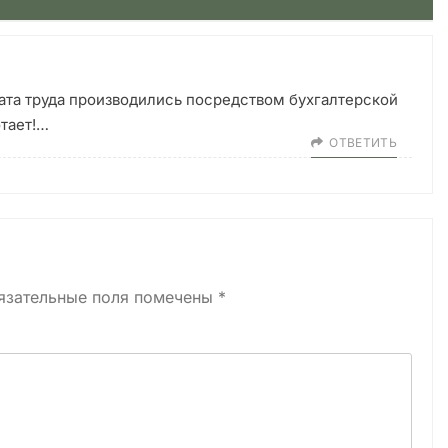
лата труда производились посредством бухгалтерской
отает!…
ОТВЕТИТЬ
язательные поля помечены
*