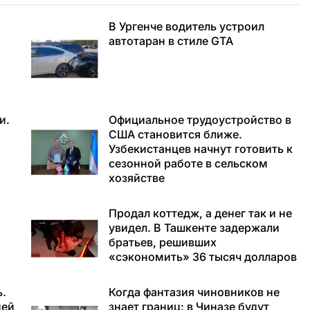
В Ургенче водитель устроил
автотаран в стиле GTA
и.
Официальное трудоустройство в
США становится ближе.
Узбекистанцев начнут готовить к
сезонной работе в сельском
хозяйстве
Продал коттедж, а денег так и не
увидел. В Ташкенте задержали
братьев, решивших
«сэкономить» 36 тысяч долларов
ь.
Когда фантазия чиновников не
ней
знает границ: в Чиназе будут