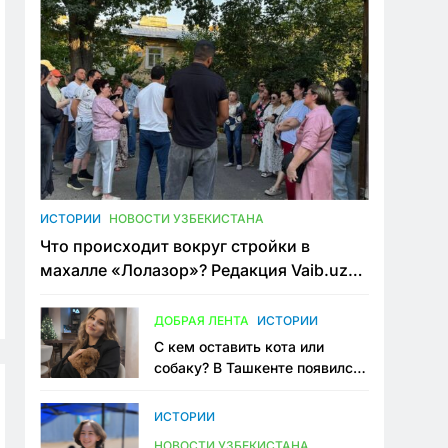
ИСТОРИИ
НОВОСТИ УЗБЕКИСТАНА
Что происходит вокруг стройки в
махалле «Лолазор»? Редакция Vaib.uz
встретилась со всеми сторонами
конфликта
ДОБРАЯ ЛЕНТА
ИСТОРИИ
С кем оставить кота или
собаку? В Ташкенте появился
первый сервис зоонянь
ИСТОРИИ
НОВОСТИ УЗБЕКИСТАНА