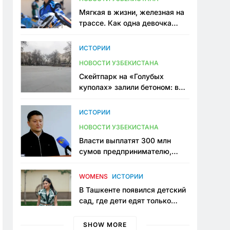
Мягкая в жизни, железная на
трассе. Как одна девочка
переписывает автоспорт в
Узбекистане
ИСТОРИИ
НОВОСТИ УЗБЕКИСТАНА
Скейтпарк на «Голубых
куполах» залили бетоном: в
центре Ташкента исчезло ещё
одно общественное
ИСТОРИИ
пространство
НОВОСТИ УЗБЕКИСТАНА
Власти выплатят 300 млн
сумов предпринимателю,
который провёл пять лет в
тюрьме по незаконному
WOMENS
ИСТОРИИ
приговору
В Ташкенте появился детский
сад, где дети едят только
полезную еду. Его открыла
мама, которая устала просить
SHOW MORE