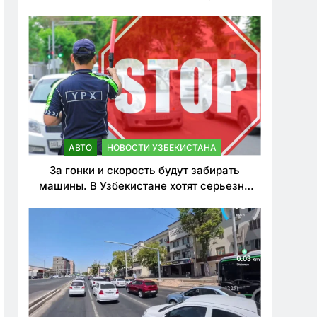
врезался в дерево
АВТО
НОВОСТИ УЗБЕКИСТАНА
За гонки и скорость будут забирать
машины. В Узбекистане хотят серьезно
ужесточить наказания для лихачей