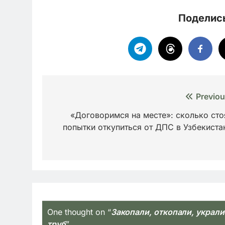
Поделись
Навигация
Previou
по
«Договоримся на месте»: сколько сто
попытки откупиться от ДПС в Узбекиста
записям
One thought on “
Закопали, откопали, украл
труб
”